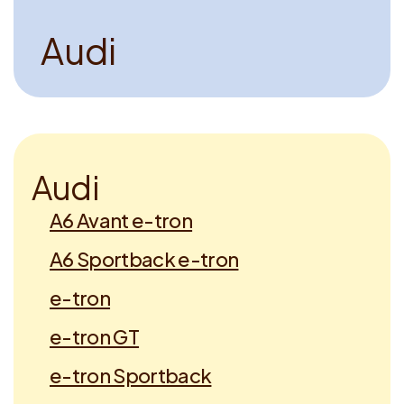
A
u
d
i
A
u
d
i
A6 Avant e-tron
A6 Sportback e-tron
e-tron
e-tron GT
e-tron Sportback