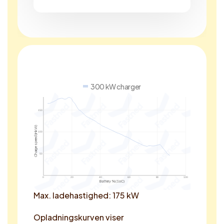
300 kW charger
150
Charge speed (in kW)
100
50
0
20
40
60
80
100
Battery % (SoC)
Max. ladehastighed: 175 kW
Opladningskurven viser