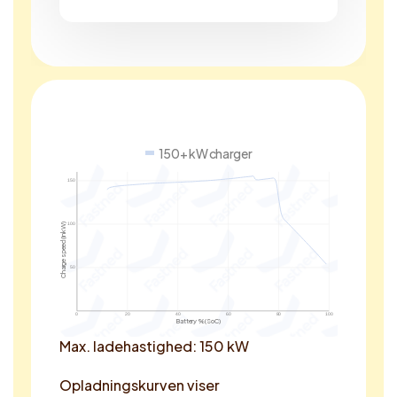
150+ kW charger
150
Charge speed (in kW)
100
50
0
20
40
60
80
100
Battery % (SoC)
Max. ladehastighed: 150 kW
Opladningskurven viser