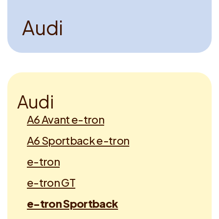
A
u
d
i
A
u
d
i
A6 Avant e-tron
A6 Sportback e-tron
e-tron
e-tron GT
e-tron Sportback