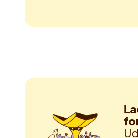
La
fo
Ud