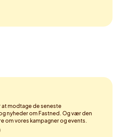
or at modtage de seneste
og nyheder om Fastned. Og vær den
høre om vores kampagner og events.