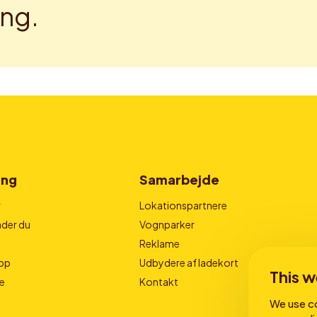
ng.
ing
Samarbejde
r
Lokationspartnere
der du
Vognparker
Reklame
pp
Udbydere af ladekort
This w
e
Kontakt
We use co