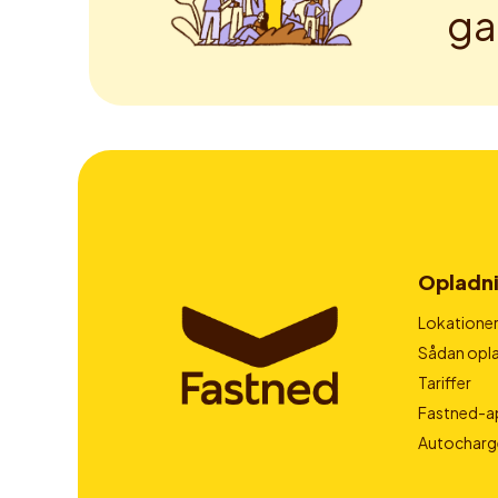
ga
Opladn
Lokatione
Sådan opla
Tariffer
Fastned-a
Autocharg