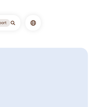
port
Søgning
Sprog