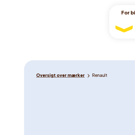
For bi
For bi
For
bilister
Du
Oversigt over mærker
Renault
er
her: