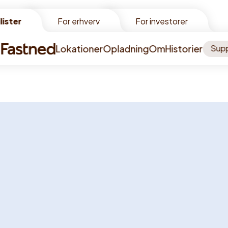
lister
lister
For erhverv
For investorer
Lokationer
Opladning
Om
Historier
Sup