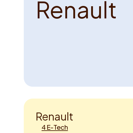
R
e
n
a
u
l
t
R
e
n
a
u
l
t
4 E-Tech