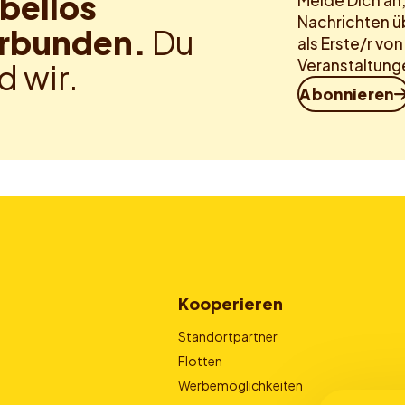
bellos
Melde Dich an
Nachrichten ü
rbunden.
Du
als Erste/r vo
Veranstaltung
d wir.
Abonnieren
Kooperieren
Standortpartner
Flotten
Werbemöglichkeiten