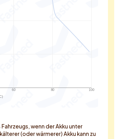
60
80
100
C)
s Fahrzeugs, wenn der Akku unter
kälterer (oder wärmerer) Akku kann zu