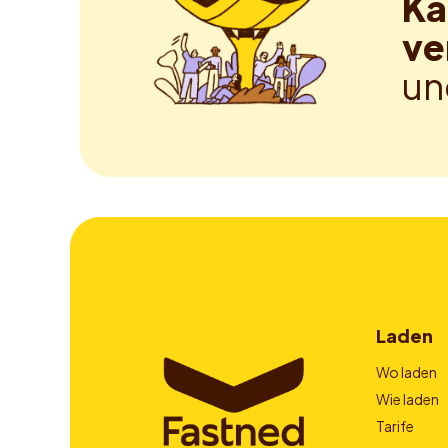
Ka
ve
un
Laden
Wo laden
Wie laden
Tarife