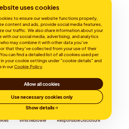
Corporate Governance
ebsite uses cookies
okies to ensure our website functions properly,
ze content and ads, provide social media features,
ze our traffic. We also share information about your
e with our social media, advertising, and analytics
 who may combine it with other data you've
or that they've collected from your use of their
You can find a detailed list of all cookies used per
in your cookie settings under "cookie details" and
e in our
Cookie Policy
.
Allow all cookies
Use necessary cookies only
Show details
kies
Whistleblower
Responsible Disclosure