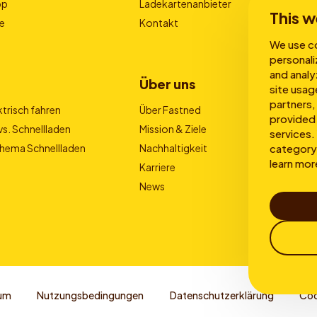
pp
Ladekartenanbieter
This w
e
Kontakt
We use co
personali
and analy
Über uns
site usag
partners,
trisch fahren
Über Fastned
provided 
s. Schnellladen
Mission & Ziele
services. 
category 
Thema Schnellladen
Nachhaltigkeit
learn mor
Karriere
News
um
Nutzungsbedingungen
Datenschutzerklärung
Coo