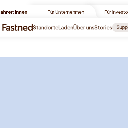
Fahrer:innen
Fahrer:innen
Für Unternehmen
Für Invest
Standorte
Laden
Über uns
Stories
Supp
innen