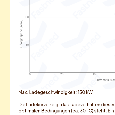
100
Charge speed (in kW)
50
0
20
40
Battery % (So
Max. Ladegeschwindigkeit: 150 kW
Die Ladekurve zeigt das Ladeverhalten diese
optimalen Bedingungen (ca. 30 °C) steht. Ein 