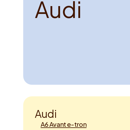
A
u
d
i
A
u
d
i
A6 Avant e-tron