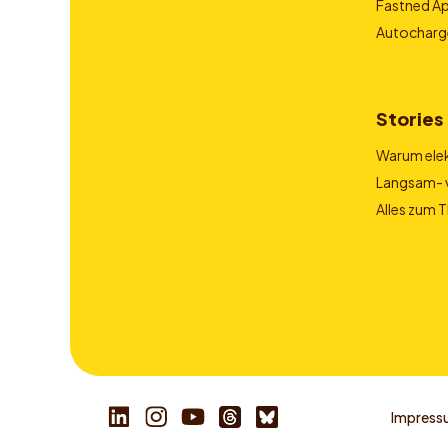
Fastned A
Autocharg
Stories
Warum elek
Langsam- v
Alles zum 
Impress