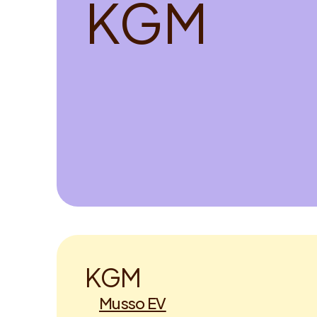
K
G
M
K
G
M
Musso EV