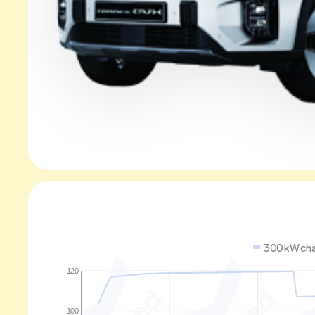
300 kW cha
120
100