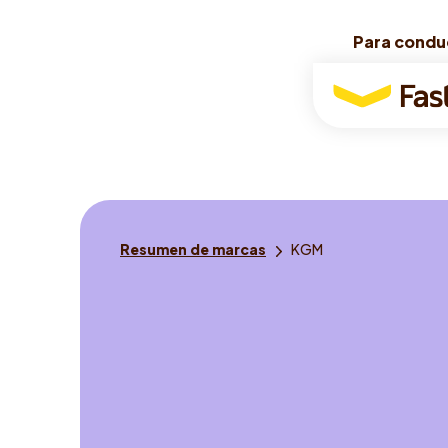
Para condu
Para condu
Para
conductores
Usted
Resumen de marcas
KGM
está
aquí: