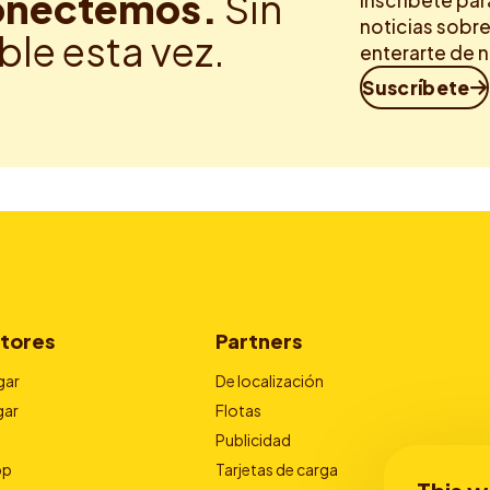
nectemos.
Sin
Inscríbete par
noticias sobre
ble esta vez.
enterarte de 
Suscríbete
tores
Partners
gar
De localización
gar
Flotas
Publicidad
pp
Tarjetas de carga