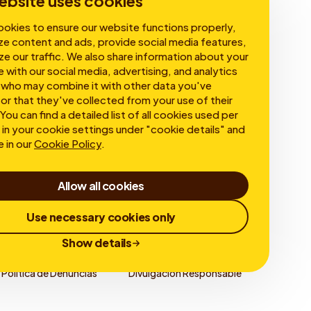
ebsite uses cookies
okies to ensure our website functions properly,
ze content and ads, provide social media features,
ze our traffic. We also share information about your
e with our social media, advertising, and analytics
 who may combine it with other data you've
or that they've collected from your use of their
You can find a detailed list of all cookies used per
in your cookie settings under "cookie details" and
e in our
Cookie Policy
.
Allow all cookies
Use necessary cookies only
Show details
Política de Denuncias
Divulgación Responsable