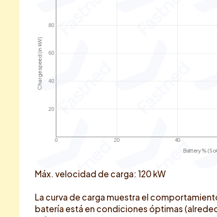
80
Charge speed (in kW)
60
40
20
0
20
40
Battery % (So
Máx. velocidad de carga: 120 kW
La curva de carga muestra el comportamient
batería está en condiciones óptimas (alrededo