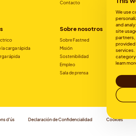
This w
Contacto
We use co
personali
and analy
s
Sobre nosotros
site usag
partners,
éctrico
Sobre Fastned
provided 
 la carga rápida
Misión
services. 
category 
arga rápida
Sostenibilidad
learn mor
Empleo
Sala de prensa
ns d'ús
Declaración de Confidencialidad
Cookies