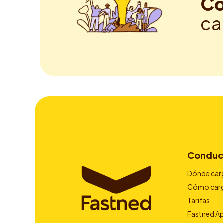
Co
ca
Conduc
Dónde car
Cómo car
Tarifas
Fastned A