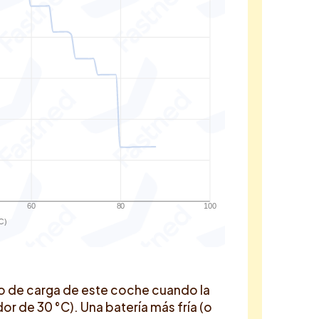
60
80
100
C)
o de carga de este coche cuando la
r de 30 °C). Una batería más fría (o