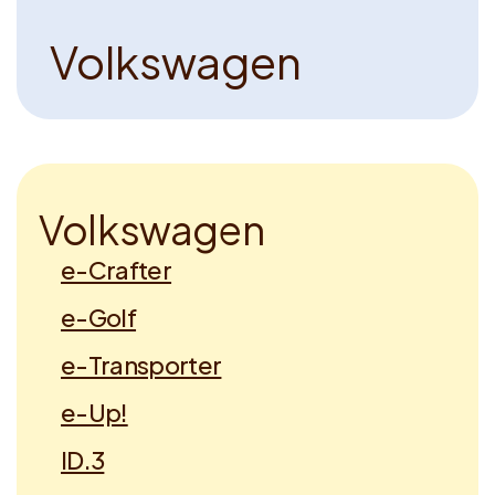
V
o
l
k
s
w
a
g
e
n
V
o
l
k
s
w
a
g
e
n
e-Crafter
e-Golf
e-Transporter
e-Up!
ID.3