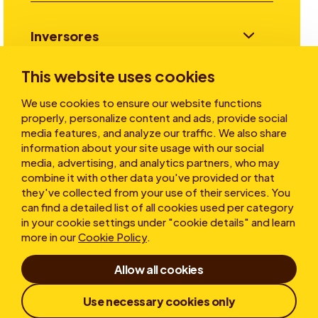
Inversores
This website uses cookies
Historias
We use cookies to ensure our website functions
properly, personalize content and ads, provide social
media features, and analyze our traffic. We also share
information about your site usage with our social
Sobre nosotros
media, advertising, and analytics partners, who may
combine it with other data you've provided or that
they've collected from your use of their services. You
can find a detailed list of all cookies used per category
in your cookie settings under "cookie details" and learn
more in our
Cookie Policy
.
Allow all cookies
Condicions d'ús
Declaración de Confidencialidad
Cookies
Use necessary cookies only
Política de Denuncias
Divulgación Responsable