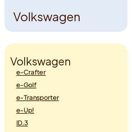
V
o
l
k
s
w
a
g
e
n
V
o
l
k
s
w
a
g
e
n
e-Crafter
e-Golf
e-Transporter
e-Up!
ID.3