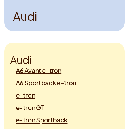
A
u
d
i
A
u
d
i
A6 Avant e-tron
A6 Sportback e-tron
e-tron
e-tron GT
e-tron Sportback