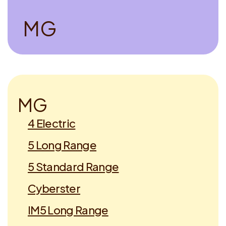
M
G
M
G
4 Electric
5 Long Range
5 Standard Range
Cyberster
IM5 Long Range