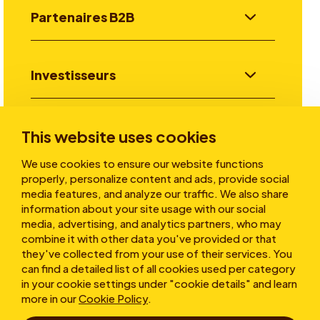
Partenaires B2B
Investisseurs
Aller plus loin
This website uses cookies
We use cookies to ensure our website functions
properly, personalize content and ads, provide social
A propos
media features, and analyze our traffic. We also share
information about your site usage with our social
media, advertising, and analytics partners, who may
combine it with other data you've provided or that
they've collected from your use of their services. You
can find a detailed list of all cookies used per category
in your cookie settings under "cookie details" and learn
more in our
Cookie Policy
.
Conditions d’utilisation