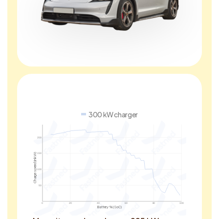
300 kW charger
200
Charge speed (in kW)
150
100
50
0
20
40
60
80
100
Battery % (SoC)