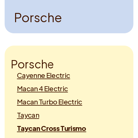
P
o
r
s
c
h
e
P
o
r
s
c
h
e
Cayenne Electric
Macan 4 Electric
Macan Turbo Electric
Taycan
Taycan Cross Turismo