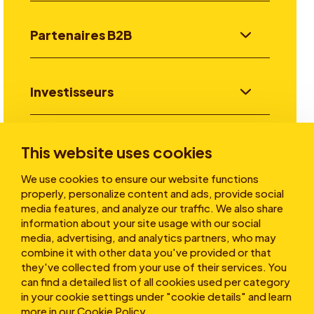
Partenaires B2B
Investisseurs
Aller plus loin
This website uses cookies
We use cookies to ensure our website functions
properly, personalize content and ads, provide social
A propos
media features, and analyze our traffic. We also share
information about your site usage with our social
media, advertising, and analytics partners, who may
combine it with other data you've provided or that
they've collected from your use of their services. You
can find a detailed list of all cookies used per category
in your cookie settings under "cookie details" and learn
more in our
Cookie Policy
.