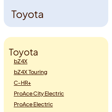
T
o
y
o
t
a
T
o
y
o
t
a
bZ4X
bZ4X Touring
C-HR+
ProAce City Electric
ProAce Electric