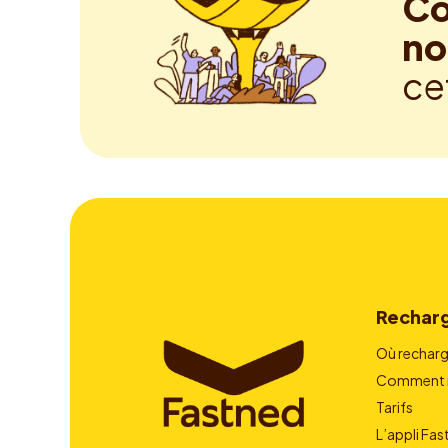
Co
no
ce
Rechar
Où recharg
Comment r
Tarifs
L’appli Fa