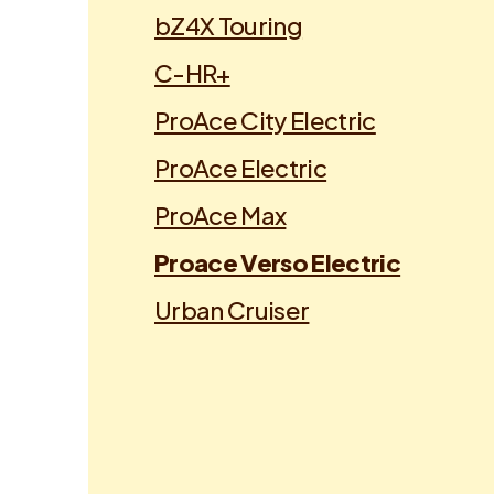
bZ4X Touring
C-HR+
ProAce City Electric
ProAce Electric
ProAce Max
Proace Verso Electric
Urban Cruiser