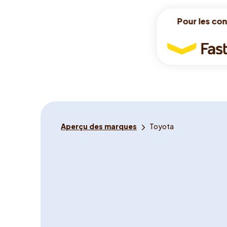
Pour les co
Pour les co
Pour
les
conducteurs
Tu
Aperçu des marques
Toyota
es
ici: