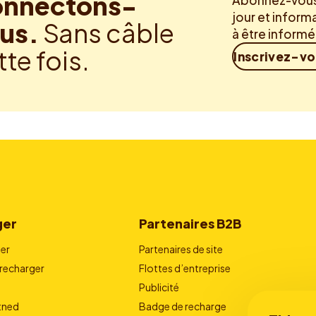
nnectons-
Abonnez-vous 
jour et inform
us.
Sans câble
à être inform
tte fois.
Inscrivez-v
ger
Partenaires B2B
er
Partenaires de site
echarger
Flottes d’entreprise
Publicité
stned
Badge de recharge