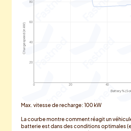
80
60
Charge speed (in kW)
40
20
0
20
40
Battery % (So
Max. vitesse de recharge: 100 kW
La courbe montre comment réagit un véhicule
batterie est dans des conditions optimales (e