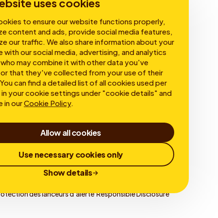
ebsite uses cookies
okies to ensure our website functions properly,
ze content and ads, provide social media features,
ze our traffic. We also share information about your
e with our social media, advertising, and analytics
 who may combine it with other data you've
or that they've collected from your use of their
You can find a detailed list of all cookies used per
in your cookie settings under "cookie details" and
e in our
Cookie Policy
.
Allow all cookies
Use necessary cookies only
Show details
rotection des lanceurs d'alerte
Responsible Disclosure