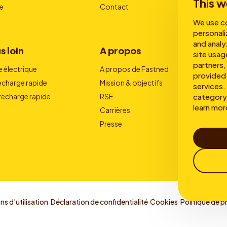
This w
e
Contact
We use co
personali
and analy
s loin
A propos
site usag
partners,
e électrique
A propos de Fastned
provided 
recharge rapide
Mission & objectifs
services. 
category 
 recharge rapide
RSE
learn mor
Carrières
Presse
s d’utilisation
Déclaration de confidentialité
Cookies
Politique de p