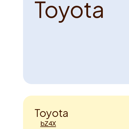
T
o
y
o
t
a
T
o
y
o
t
a
bZ4X