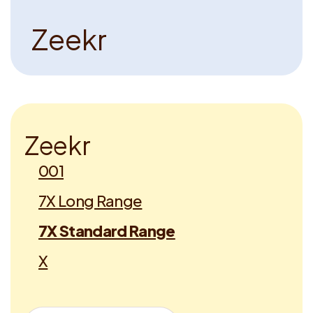
Z
e
e
k
r
Z
e
e
k
r
001
7X Long Range
7X Standard Range
X