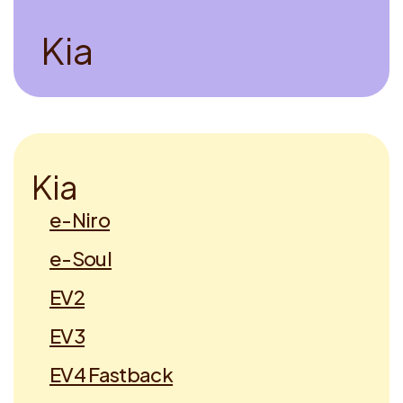
K
i
a
K
i
a
e-Niro
e-Soul
EV2
EV3
EV4 Fastback