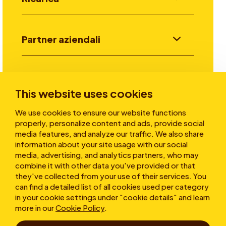
Partner aziendali
Investitori
This website uses cookies
We use cookies to ensure our website functions
Storie
properly, personalize content and ads, provide social
media features, and analyze our traffic. We also share
information about your site usage with our social
media, advertising, and analytics partners, who may
Chi siamo
combine it with other data you've provided or that
they've collected from your use of their services. You
can find a detailed list of all cookies used per category
in your cookie settings under "cookie details" and learn
more in our
Cookie Policy
.