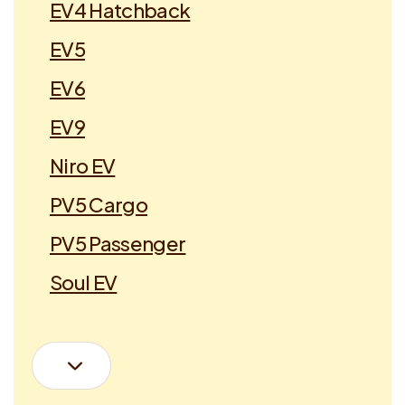
EV4 Hatchback
EV5
EV6
EV9
Niro EV
PV5 Cargo
PV5 Passenger
Soul EV