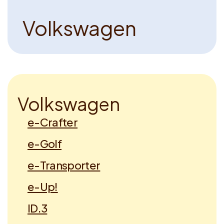
V
o
l
k
s
w
a
g
e
n
V
o
l
k
s
w
a
g
e
n
e-Crafter
e-Golf
e-Transporter
e-Up!
ID.3