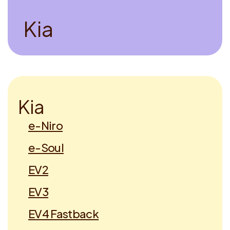
Voucher claimen
K
i
a
Dutch
K
i
a
e-Niro
e-Soul
EV2
EV3
EV4 Fastback