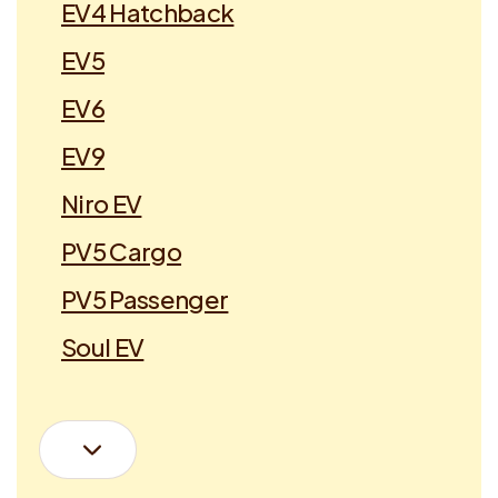
EV4 Hatchback
EV5
EV6
EV9
Niro EV
PV5 Cargo
PV5 Passenger
Soul EV