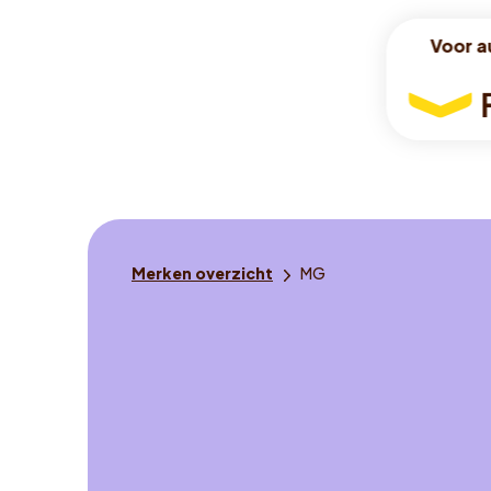
Voor a
Voor a
Voor
autorijde
Je
Merken overzicht
MG
bent
hier: