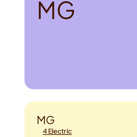
M
G
M
G
4 Electric