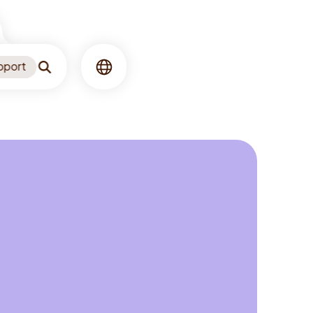
pport
Zoeken
Taal