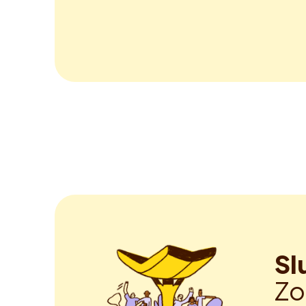
Sl
Zo