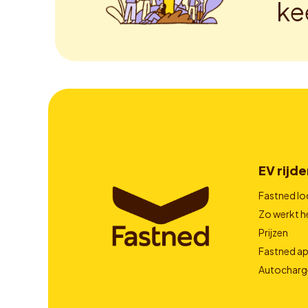
ke
EV rijde
Fastned lo
Zo werkt h
Prijzen
Fastned a
Autocharg