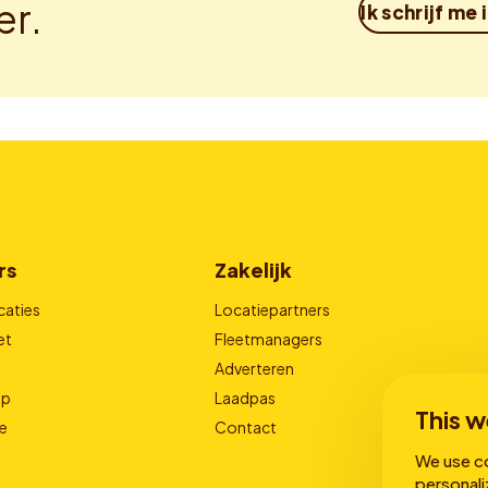
er.
Ik schrijf me 
rs
Zakelijk
caties
Locatiepartners
et
Fleetmanagers
Adverteren
pp
Laadpas
This w
e
Contact
We use co
personali