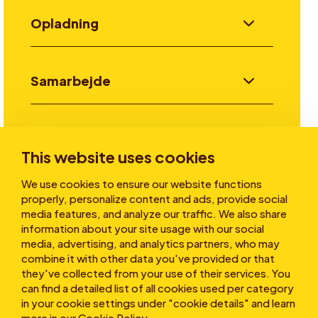
Opladning
Samarbejde
Invester
This website uses cookies
We use cookies to ensure our website functions
Historier
properly, personalize content and ads, provide social
media features, and analyze our traffic. We also share
information about your site usage with our social
media, advertising, and analytics partners, who may
Om os
combine it with other data you've provided or that
they've collected from your use of their services. You
can find a detailed list of all cookies used per category
in your cookie settings under "cookie details" and learn
more in our
Cookie Policy
.