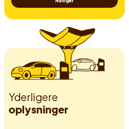
Naviger
Y
d
e
r
l
i
g
e
r
e
o
p
l
y
s
n
i
n
g
e
r