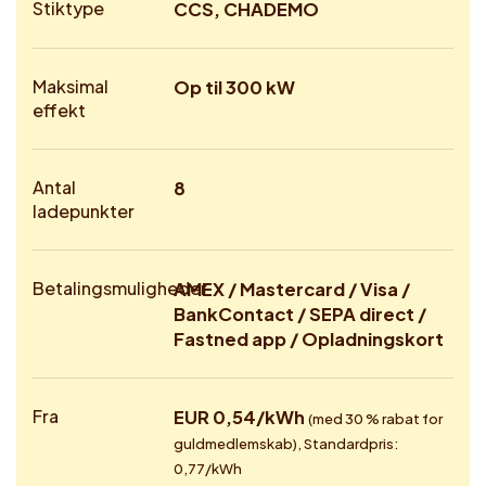
Stiktype
CCS, CHADEMO
Maksimal
Op til 300 kW
effekt
Antal
8
ladepunkter
Betalingsmuligheder
AMEX / Mastercard / Visa /
BankContact / SEPA direct /
Fastned app / Opladningskort
Fra
EUR 0,54/kWh
(med 30 % rabat for
guldmedlemskab), Standardpris:
0,77/kWh