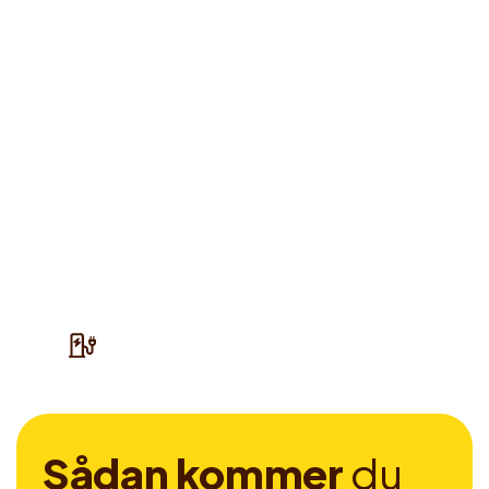
S
å
d
a
n
k
o
m
m
e
r
d
u