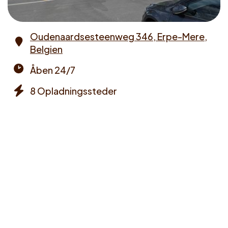
Oudenaardsesteenweg 346, Erpe-Mere,
Belgien
Address
Åben 24/7
Opening
8 Opladningssteder
times
Chargers