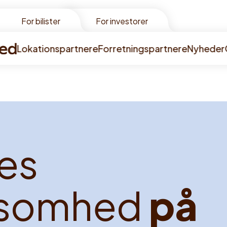
For bilister
For investorer
Lokationspartnere
Forretningspartnere
Nyheder
e
s
s
o
m
h
e
d
p
å