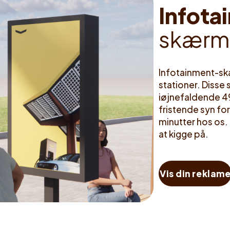
I
n
f
o
t
a
i
s
k
æ
r
m
Infotainment-sk
stationer. Disse
iøjnefaldende 4
fristende syn for 
minutter hos os.
at kigge på.
Vis din reklam