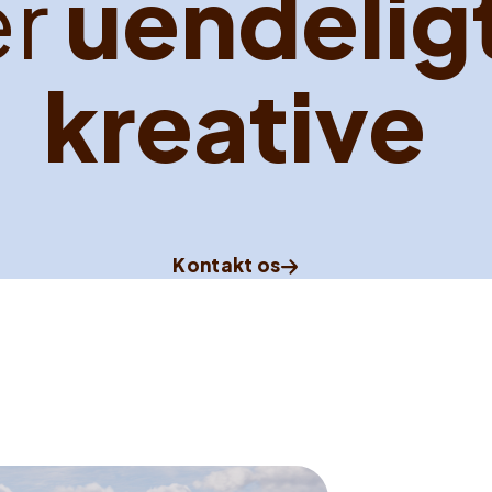
e
r
u
e
n
d
e
l
i
g
k
r
e
a
t
i
v
e
Kontakt os