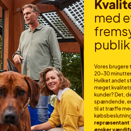
K
v
a
l
i
t
m
e
d
e
f
r
e
m
s
p
u
b
l
i
k
Vores brugere t
20-30 minutter
Hvilket andet s
meget kvalitet
kunder? Det, de
spændende, er,
til at træffe m
købsbeslutnin
repræsentant f
ønsker værdif