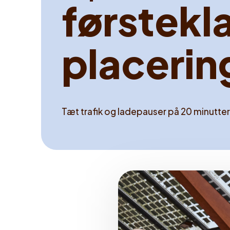
f
ø
r
s
t
e
k
l
p
l
a
c
e
r
i
n
Tæt trafik og ladepauser på­ 20 minutter