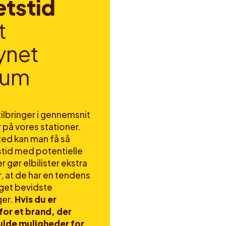
e
t
s
t
i
d
t
y
n
e
t
u
m
ilbringer i gennemsnit
 på vores stationer.
ted kan man få så
stid med potentielle
r gør elbilister ekstra
 at de har en tendens
eget bevidste
ger.
Hvis du er
or et brand, der
ulde muligheder for