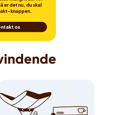
å er det nu, du skal
takt-knappen.
ntakt os
v
i
n
d
e
n
d
e