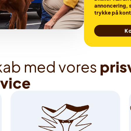
annoncering, s
trykke på kon
Ko
k
a
b
m
e
d
v
o
r
e
s
p
r
i
s
v
i
c
e