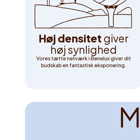
H
ø
j
d
e
n
s
i
t
e
t
g
i
v
e
r
h
ø
j
s
y
n
l
i
g
h
e
d
Vores tætte netværk i Benelux giver dit
budskab en fantastisk eksponering.