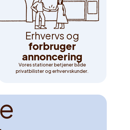
E
r
h
v
e
r
v
s
o
g
f
o
r
b
r
u
g
e
r
a
n
n
o
n
c
e
r
i
n
g
Vores stationer betjener både
privatbilister og erhvervskunder.
e