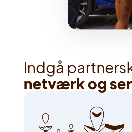
I
n
d
g
å
p
a
r
t
n
e
r
s
n
e
t
v
æ
r
k
o
g
s
e
r