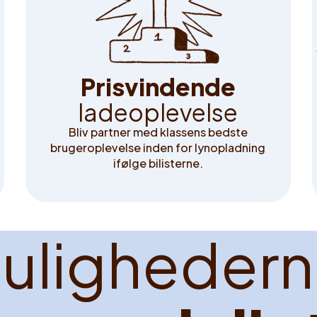
P
r
i
s
v
i
n
d
e
n
d
e
l
a
d
e
o
p
l
e
v
e
l
s
e
Bliv partner med klassens bedste
brugeroplevelse inden for lynopladning
ifølge bilisterne.
M
u
l
i
g
h
e
d
e
r
n