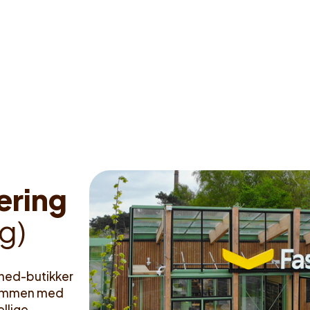
e
r
i
n
g
g
)
stned-butikker
. Sammen med
llige