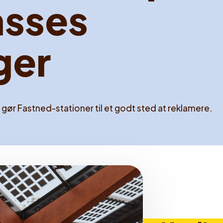
a
s
s
e
s
g
e
r
 gør Fastned-stationer til et godt sted at reklamere.