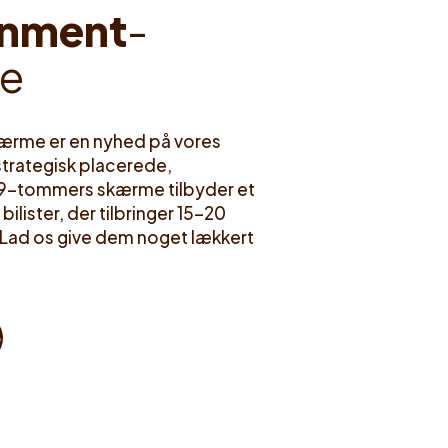
n
m
e
n
t
-
e
ærme er en nyhed på vores
 strategisk placerede,
9-tommers skærme tilbyder et
bilister, der tilbringer 15-20
 Lad os give dem noget lækkert
e