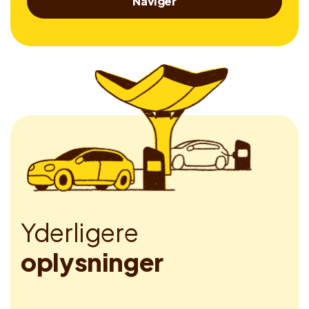
Naviger
Y
d
e
r
l
i
g
e
r
e
o
p
l
y
s
n
i
n
g
e
r