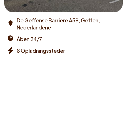
De Geffense Barriere A59, Geffen,
Nederlandene
Address
Åben 24/7
Opening
8 Opladningssteder
times
Chargers