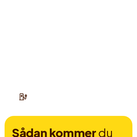
S
å
d
a
n
k
o
m
m
e
r
d
u