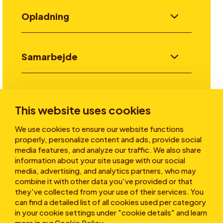
Opladning
Samarbejde
Invester
This website uses cookies
We use cookies to ensure our website functions
Historier
properly, personalize content and ads, provide social
media features, and analyze our traffic. We also share
information about your site usage with our social
media, advertising, and analytics partners, who may
Om os
combine it with other data you've provided or that
they've collected from your use of their services. You
can find a detailed list of all cookies used per category
in your cookie settings under "cookie details" and learn
more in our
Cookie Policy
.