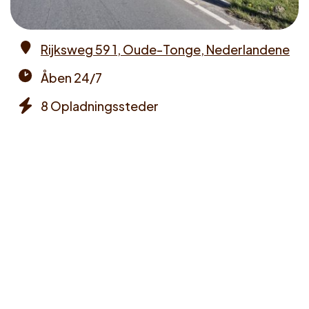
Rijksweg 59 1, Oude-Tonge, Nederlandene
Address
Åben 24/7
Opening
8 Opladningssteder
times
Chargers