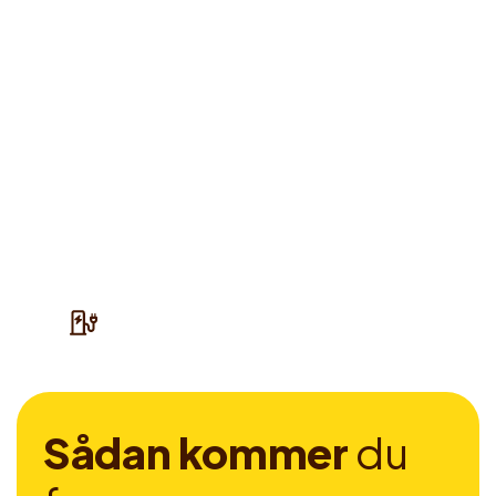
S
å
d
a
n
k
o
m
m
e
r
d
u