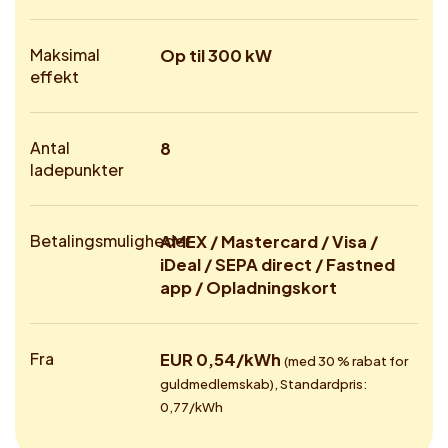
Maksimal
Op til 300 kW
effekt
Antal
8
ladepunkter
Betalingsmuligheder
AMEX / Mastercard / Visa /
iDeal / SEPA direct / Fastned
app / Opladningskort
Fra
EUR 0,54/kWh
(med 30 % rabat for
guldmedlemskab), Standardpris:
0,77/kWh