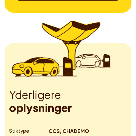
Y
d
e
r
l
i
g
e
r
e
o
p
l
y
s
n
i
n
g
e
r
Stiktype
CCS, CHADEMO