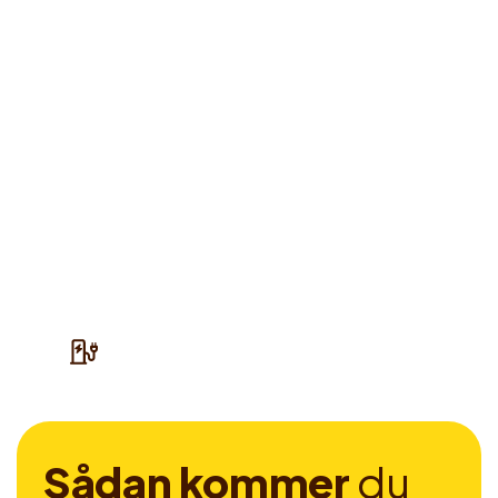
S
å
d
a
n
k
o
m
m
e
r
d
u