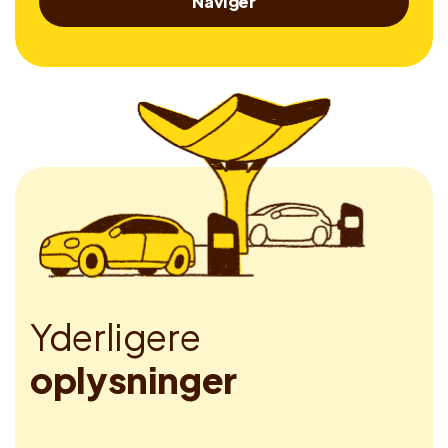
Naviger
Y
d
e
r
l
i
g
e
r
e
o
p
l
y
s
n
i
n
g
e
r