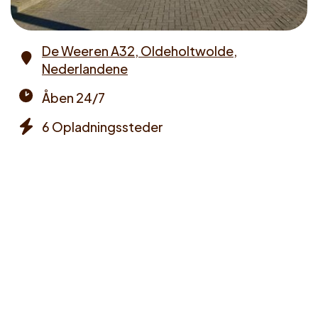
De Weeren A32, Oldeholtwolde,
Nederlandene
Address
Åben 24/7
Opening
6 Opladningssteder
times
Chargers