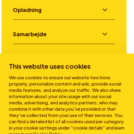
Opladning
Samarbejde
Invester
This website uses cookies
We use cookies to ensure our website functions
Historier
properly, personalize content and ads, provide social
media features, and analyze our traffic. We also share
information about your site usage with our social
media, advertising, and analytics partners, who may
Om os
combine it with other data you've provided or that
they've collected from your use of their services. You
can find a detailed list of all cookies used per category
in your cookie settings under "cookie details" and learn
more in our
Cookie Policy
.