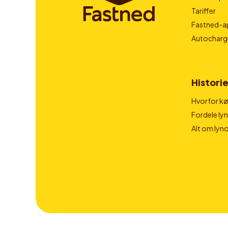
Tariffer
Fastned-a
Autocharg
Historie
Hvorfor kør
Fordele ly
Alt om lyn