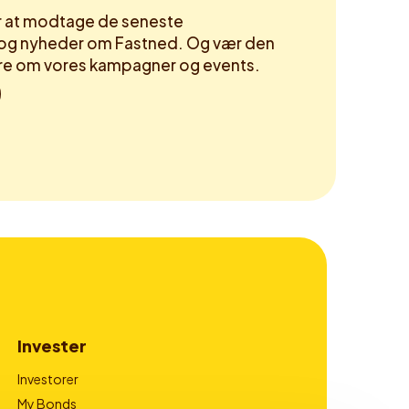
or at modtage de seneste
og nyheder om Fastned. Og vær den
høre om vores kampagner og events.
Invester
Investorer
My Bonds