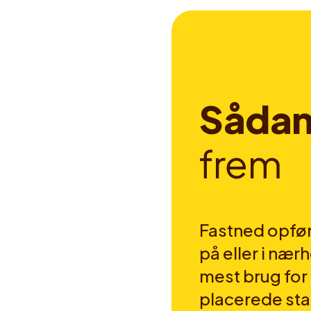
S
å
d
a
f
r
e
m
Fastned opfør
på eller i nær
mest brug fo
placerede sta