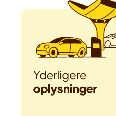
Y
d
e
r
l
i
g
e
r
e
o
p
l
y
s
n
i
n
g
e
r