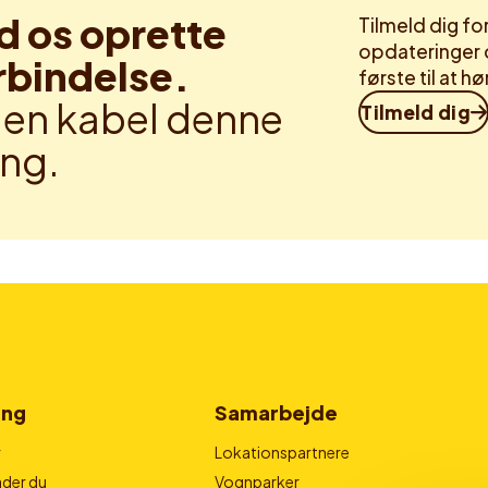
d os oprette
Tilmeld dig f
opdateringer 
rbindelse.
første til at 
en kabel denne
Tilmeld dig
ng.
ing
Samarbejde
r
Lokationspartnere
der du
Vognparker