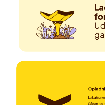
La
fo
Ud
ga
Opladn
Lokatione
Sådan opla