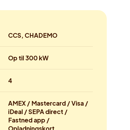
CCS, CHADEMO
Op til 300 kW
4
AMEX / Mastercard / Visa /
iDeal / SEPA direct /
Fastned app /
Opladningskort