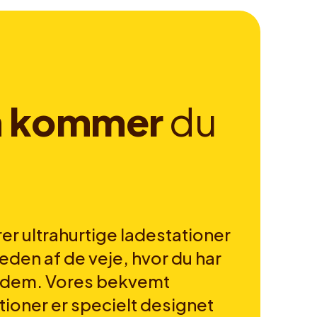
n
k
o
m
m
e
r
d
u
er ultrahurtige ladestationer
heden af de veje, hvor du har
r dem. Vores bekvemt
tioner er specielt designet