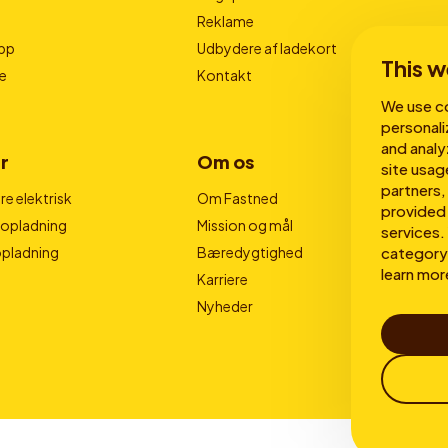
Reklame
pp
Udbydere af ladekort
This w
e
Kontakt
We use co
personali
and analy
r
Om os
site usag
partners,
e elektrisk
Om Fastned
provided 
nopladning
Mission og mål
services. 
category 
opladning
Bæredygtighed
learn mor
Karriere
Nyheder