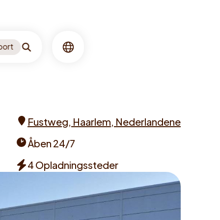
port
Søgning
Sprog
Fustweg, Haarlem, Nederlandene
Address
Åben 24/7
Opening
4 Opladningssteder
times
Chargers