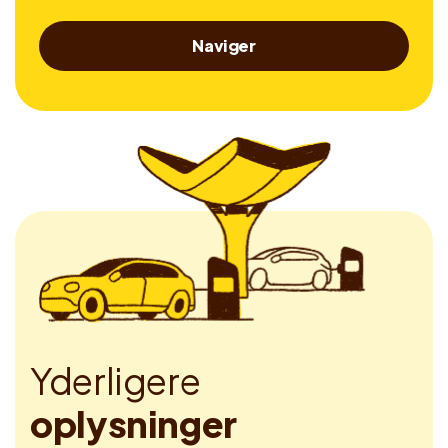
Naviger
Y
d
e
r
l
i
g
e
r
e
o
p
l
y
s
n
i
n
g
e
r