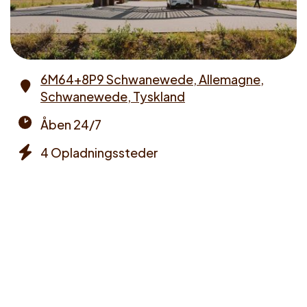
6M64+8P9 Schwanewede, Allemagne,
Schwanewede, Tyskland
Address
Åben 24/7
Opening
4 Opladningssteder
times
Chargers