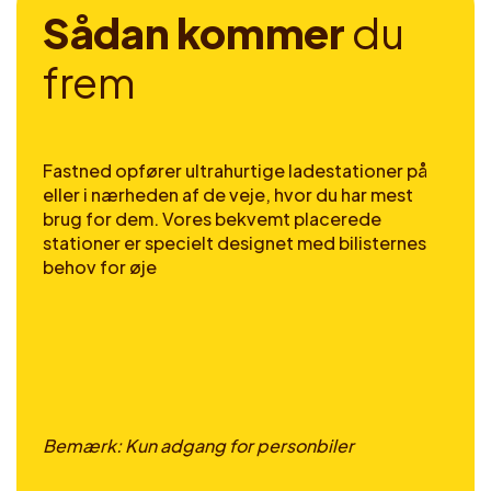
S
å
d
a
n
k
o
m
m
e
r
d
u
f
r
e
m
Fastned opfører ultrahurtige ladestationer på
eller i nærheden af de veje, hvor du har mest
brug for dem. Vores bekvemt placerede
stationer er specielt designet med bilisternes
behov for øje
Bemærk: Kun adgang for personbiler