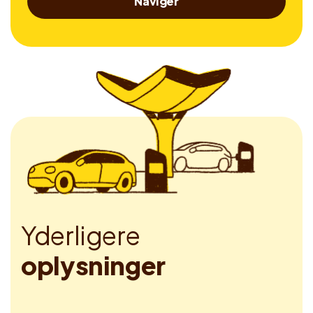
Naviger
Y
d
e
r
l
i
g
e
r
e
o
p
l
y
s
n
i
n
g
e
r