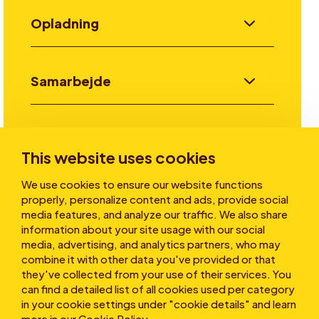
Opladning
Samarbejde
Invester
This website uses cookies
We use cookies to ensure our website functions
Historier
properly, personalize content and ads, provide social
media features, and analyze our traffic. We also share
information about your site usage with our social
media, advertising, and analytics partners, who may
Om os
combine it with other data you've provided or that
they've collected from your use of their services. You
can find a detailed list of all cookies used per category
in your cookie settings under "cookie details" and learn
more in our
Cookie Policy
.