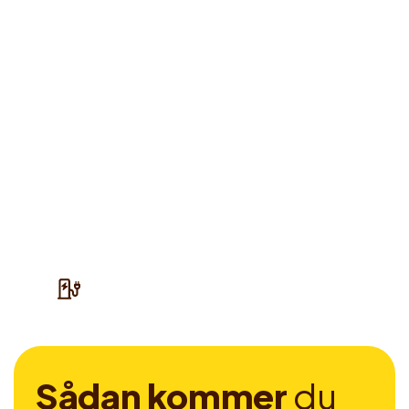
S
å
d
a
n
k
o
m
m
e
r
d
u