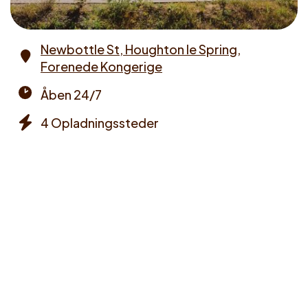
Newbottle St, Houghton le Spring,
Forenede Kongerige
Address
Åben 24/7
Opening
4 Opladningssteder
times
Chargers