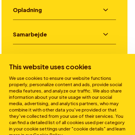
Opladning
Samarbejde
Invester
This website uses cookies
We use cookies to ensure our website functions
Historier
properly, personalize content and ads, provide social
media features, and analyze our traffic. We also share
information about your site usage with our social
media, advertising, and analytics partners, who may
Om os
combine it with other data you've provided or that
they've collected from your use of their services. You
can find a detailed list of all cookies used per category
in your cookie settings under "cookie details" and learn
more in our
Cookie Policy
.