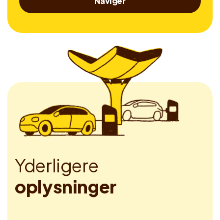
Naviger
Y
d
e
r
l
i
g
e
r
e
o
p
l
y
s
n
i
n
g
e
r