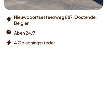
Nieuwpoortsesteenweg 887, Oostende,
Belgien
Address
Åben 24/7
Opening
4 Opladningssteder
times
Chargers