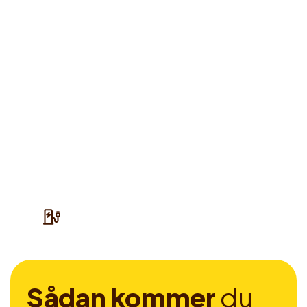
S
å
d
a
n
k
o
m
m
e
r
d
u