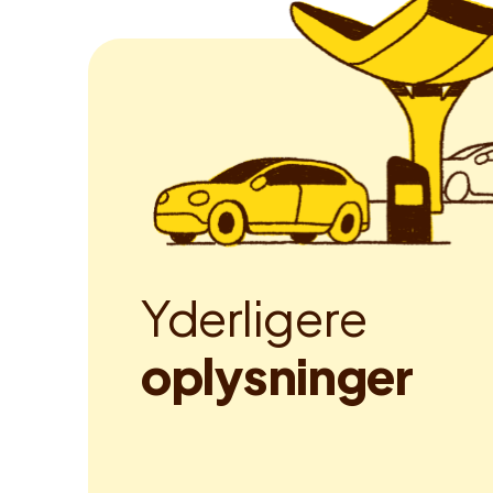
Y
d
e
r
l
i
g
e
r
e
o
p
l
y
s
n
i
n
g
e
r