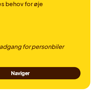
es behov for øje
dgang for personbiler
Naviger