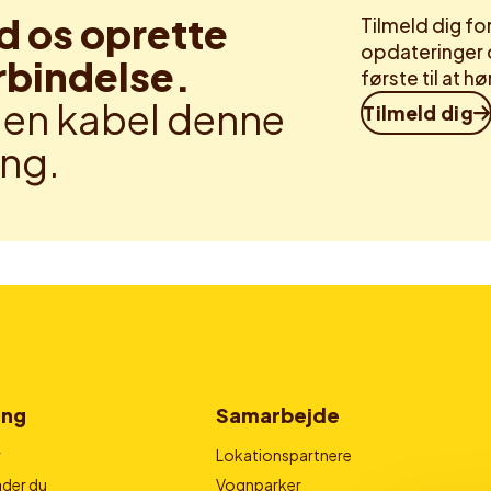
d os oprette
Tilmeld dig f
opdateringer 
rbindelse.
første til at 
en kabel denne
Tilmeld dig
ng.
ing
Samarbejde
r
Lokationspartnere
der du
Vognparker