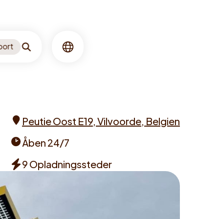
port
Søgning
Sprog
Peutie Oost E19, Vilvoorde, Belgien
Address
Åben 24/7
Opening
9 Opladningssteder
times
Chargers