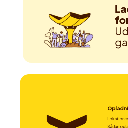
La
fo
Ud
ga
Opladn
Lokatione
Sådan opla