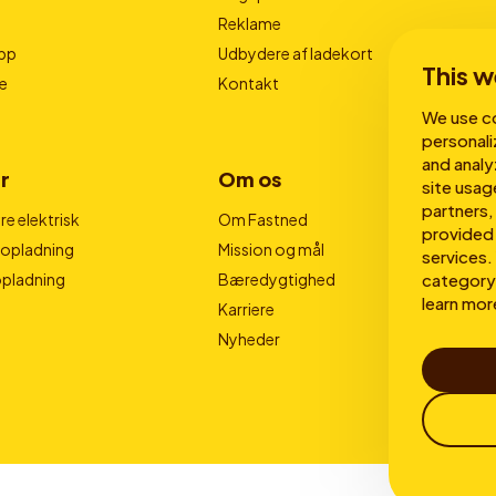
Reklame
pp
Udbydere af ladekort
This w
e
Kontakt
We use co
personali
and analy
r
Om os
site usag
partners,
e elektrisk
Om Fastned
provided 
nopladning
Mission og mål
services. 
category 
opladning
Bæredygtighed
learn mor
Karriere
Nyheder