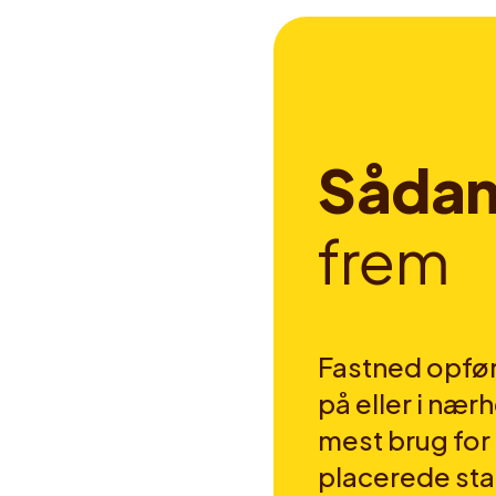
S
å
d
a
f
r
e
m
Fastned opfør
på eller i nær
mest brug fo
placerede sta