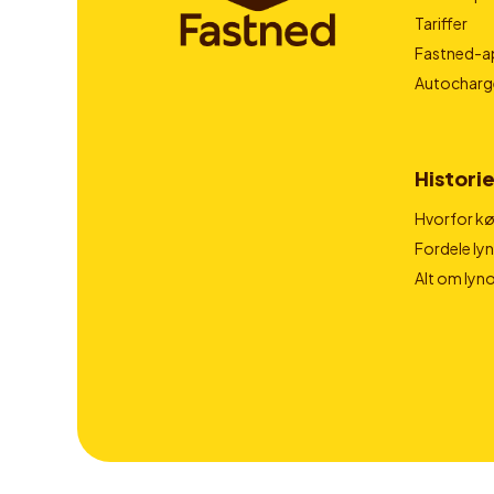
Tariffer
Fastned-a
Autocharg
Historie
Hvorfor kør
Fordele ly
Alt om lyn