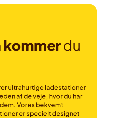
n
k
o
m
m
e
r
d
u
er ultrahurtige ladestationer
heden af de veje, hvor du har
r dem. Vores bekvemt
tioner er specielt designet