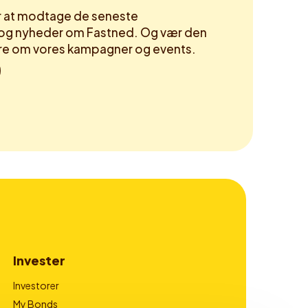
or at modtage de seneste
og nyheder om Fastned. Og vær den
høre om vores kampagner og events.
Invester
Investorer
My Bonds