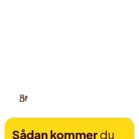
S
å
d
a
n
k
o
m
m
e
r
d
u