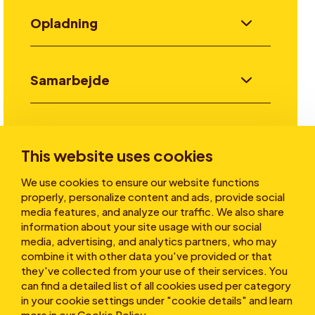
Opladning
Samarbejde
Invester
This website uses cookies
We use cookies to ensure our website functions
Historier
properly, personalize content and ads, provide social
media features, and analyze our traffic. We also share
information about your site usage with our social
media, advertising, and analytics partners, who may
Om os
combine it with other data you've provided or that
they've collected from your use of their services. You
can find a detailed list of all cookies used per category
in your cookie settings under "cookie details" and learn
more in our
Cookie Policy
.