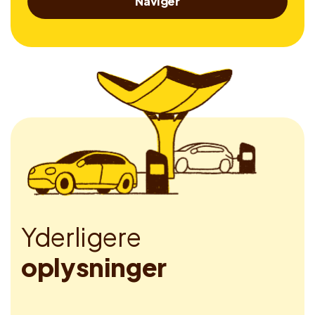
Naviger
Y
d
e
r
l
i
g
e
r
e
o
p
l
y
s
n
i
n
g
e
r