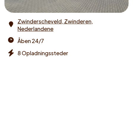
Zwinderscheveld, Zwinderen,
Nederlandene
Address
Åben 24/7
Opening
8 Opladningssteder
times
Chargers