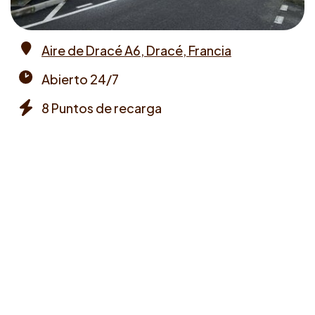
Aire de Dracé A6, Dracé, Francia
Address
Abierto 24/7
Opening
8 Puntos de recarga
times
Chargers