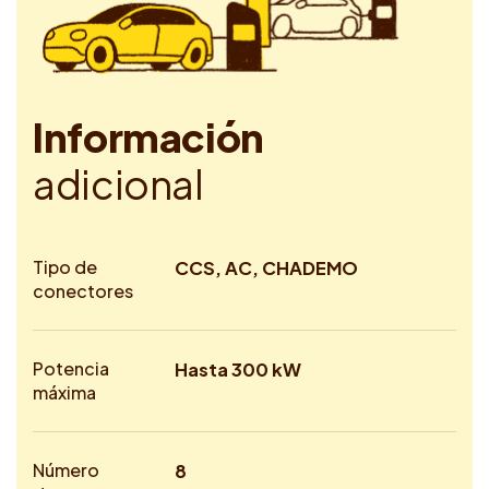
I
n
f
o
r
m
a
c
i
ó
n
a
d
i
c
i
o
n
a
l
Tipo de
CCS, AC, CHADEMO
conectores
Potencia
Hasta 300 kW
máxima
Número
8