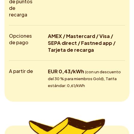
de puntos
de
recarga
Opciones
AMEX / Mastercard / Visa /
de pago
SEPA direct / Fastned app /
Tarjeta de recarga
A partir de
EUR 0,43/kWh
(con un descuento
del 30 % para miembros Gold), Tarifa
estándar: 0,61/kWh