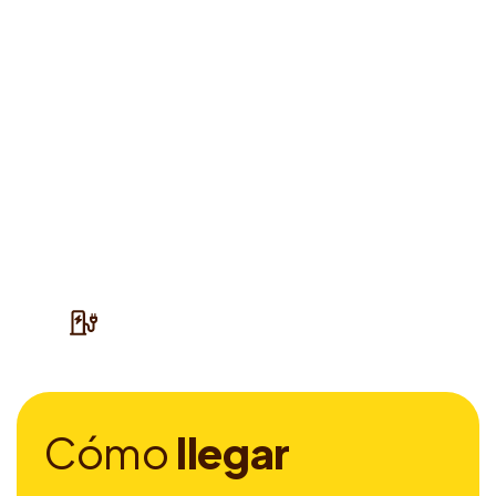
C
ó
m
o
l
l
e
g
a
r