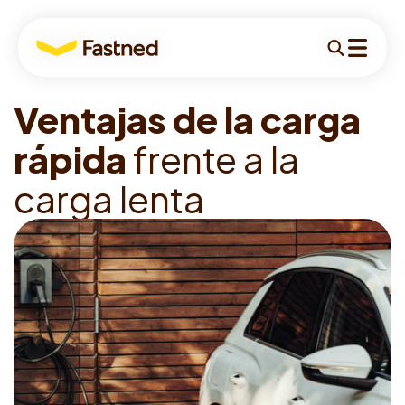
Para
Buscar
Menú
conductores
V
e
n
t
a
j
a
s
d
e
l
a
c
a
r
g
a
Para conductores
r
á
p
i
d
a
f
r
e
n
t
e
a
l
a
Para empresas
c
a
r
g
a
l
e
n
t
a
Para inversores
Ubicaciones
Recarga
Sobre nosotros
Historias
Soporte
Spanish