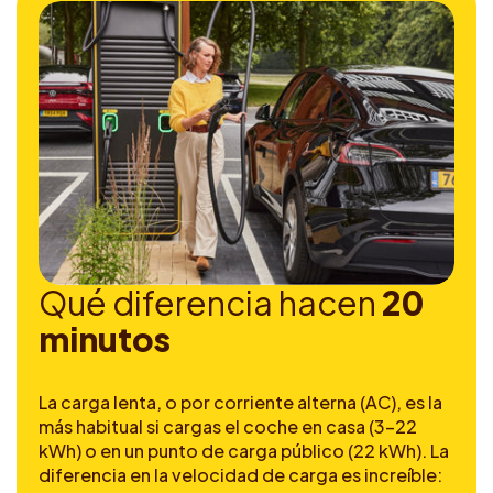
Q
u
é
d
i
f
e
r
e
n
c
i
a
h
a
c
e
n
2
0
m
i
n
u
t
o
s
La carga lenta, o por corriente alterna (AC), es la
más habitual si cargas el coche en casa (3-22
kWh) o en un punto de carga público (22 kWh). La
diferencia en la velocidad de carga es increíble: