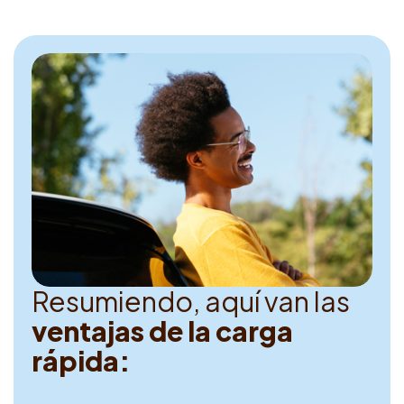
R
e
s
u
m
i
e
n
d
o
,
a
q
u
í
v
a
n
l
a
s
v
e
n
t
a
j
a
s
d
e
l
a
c
a
r
g
a
r
á
p
i
d
a
: