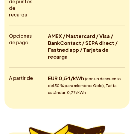
de puntos
de
recarga
Opciones
AMEX / Mastercard / Visa /
de pago
BankContact / SEPA direct /
Fastned app / Tarjeta de
recarga
A partir de
EUR 0,54/kWh
(con un descuento
del 30 % para miembros Gold), Tarifa
estándar: 0,77/kWh