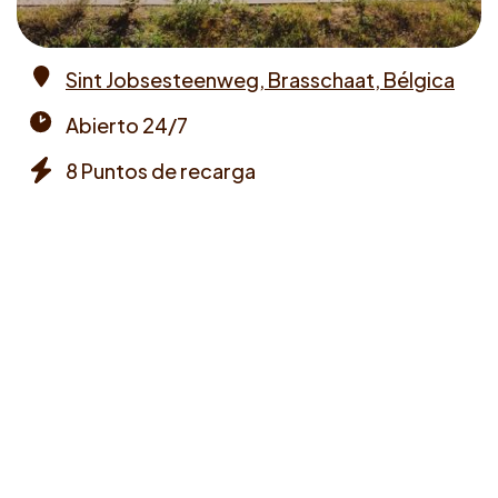
Sint Jobsesteenweg, Brasschaat, Bélgica
Address
Abierto 24/7
Opening
8 Puntos de recarga
times
Chargers