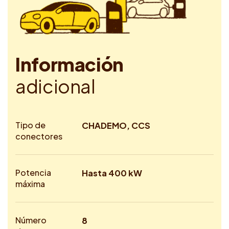
I
n
f
o
r
m
a
c
i
ó
n
a
d
i
c
i
o
n
a
l
Tipo de
CHADEMO, CCS
conectores
Potencia
Hasta 400 kW
máxima
Número
8