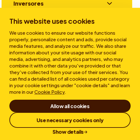
Inversores
This website uses cookies
Historias
We use cookies to ensure our website functions
properly, personalize content and ads, provide social
media features, and analyze our traffic. We also share
information about your site usage with our social
Sobre nosotros
media, advertising, and analytics partners, who may
combine it with other data you've provided or that
they've collected from your use of their services. You
can find a detailed list of all cookies used per category
in your cookie settings under "cookie details" and learn
more in our
Cookie Policy
.
Allow all cookies
Condicions d'ús
Declaración de Confidencialidad
Cookies
Use necessary cookies only
Política de Denuncias
Divulgación Responsable
Show details