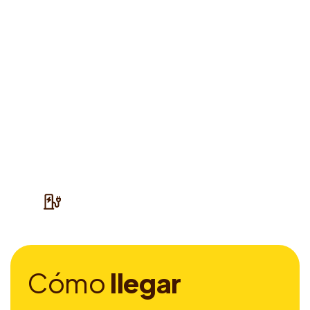
C
ó
m
o
l
l
e
g
a
r