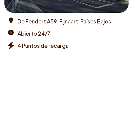
De Fendert A59, Fijnaart, Países Bajos
Address
Abierto 24/7
Opening
4 Puntos de recarga
times
Chargers