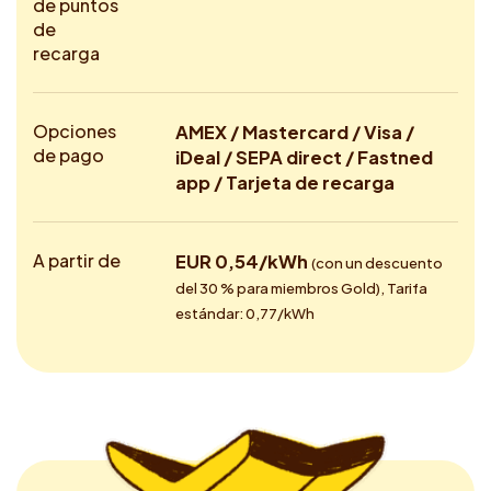
de puntos
de
recarga
Opciones
AMEX / Mastercard / Visa /
de pago
iDeal / SEPA direct / Fastned
app / Tarjeta de recarga
A partir de
EUR 0,54/kWh
(con un descuento
del 30 % para miembros Gold), Tarifa
estándar: 0,77/kWh