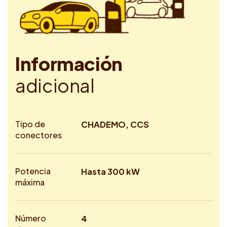
I
n
f
o
r
m
a
c
i
ó
n
a
d
i
c
i
o
n
a
l
Tipo de
CHADEMO, CCS
conectores
Potencia
Hasta 300 kW
máxima
Número
4