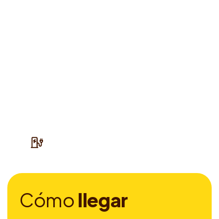
C
ó
m
o
l
l
e
g
a
r