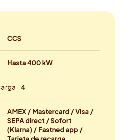
CCS
Hasta 400 kW
carga
4
AMEX / Mastercard / Visa /
SEPA direct / Sofort
(Klarna) / Fastned app /
Tarjeta de recarga