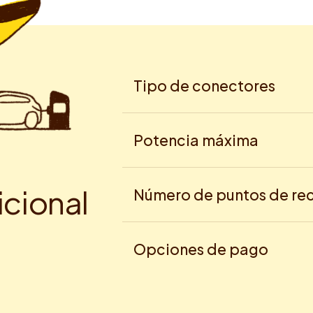
Tipo de conectores
Potencia máxima
i
c
i
o
n
a
l
Número de puntos de re
Opciones de pago