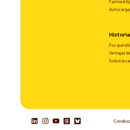
Fastned A
Autocarga
Historia
Por qué el
Ventajas de
Sobre la c
Condicio