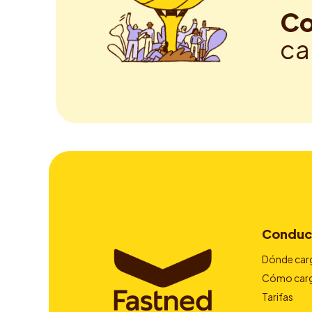
Co
ca
Conduc
Dónde car
Cómo car
Tarifas