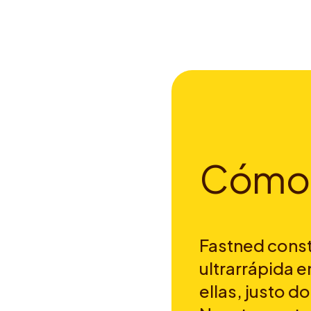
C
ó
m
o
Fastned const
ultrarrápida e
ellas, justo d