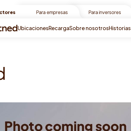
ctores
ctores
Para empresas
Para inversores
Ubicaciones
Recarga
Sobre nosotros
Historias
d