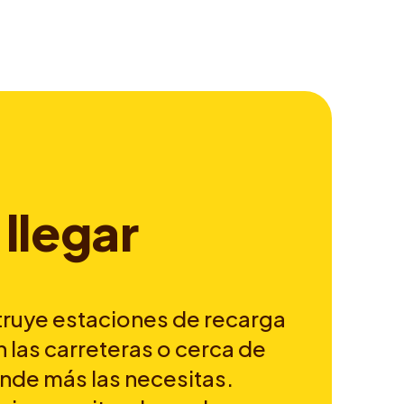
l
l
e
g
a
r
ruye estaciones de recarga
n las carreteras o cerca de
onde más las necesitas.