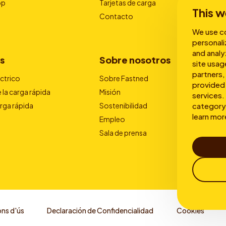
pp
Tarjetas de carga
This w
Contacto
We use co
personali
and analy
s
Sobre nosotros
site usag
partners,
éctrico
Sobre Fastned
provided 
 la carga rápida
Misión
services. 
arga rápida
Sostenibilidad
category 
learn mor
Empleo
Sala de prensa
ns d'ús
Declaración de Confidencialidad
Cookies