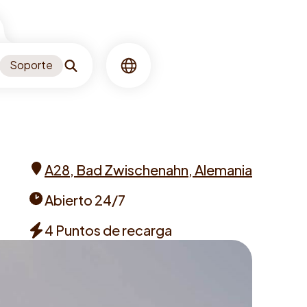
Soporte
Buscar
Idioma
A28, Bad Zwischenahn, Alemania
Address
Abierto 24/7
Opening
4 Puntos de recarga
times
Chargers