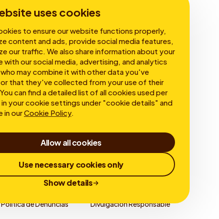
Gobierno corporativo
ebsite uses cookies
okies to ensure our website functions properly,
ze content and ads, provide social media features,
ze our traffic. We also share information about your
e with our social media, advertising, and analytics
 who may combine it with other data you've
or that they've collected from your use of their
You can find a detailed list of all cookies used per
in your cookie settings under "cookie details" and
e in our
Cookie Policy
.
Allow all cookies
Use necessary cookies only
Show details
Política de Denuncias
Divulgación Responsable