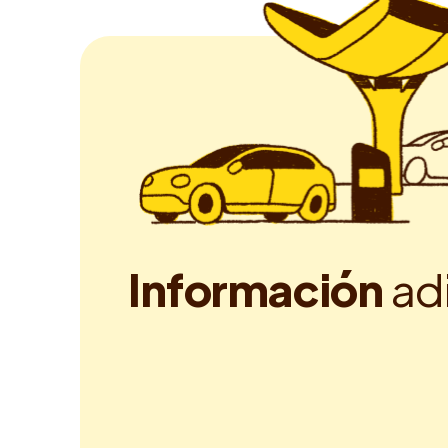
I
n
f
o
r
m
a
c
i
ó
n
a
d