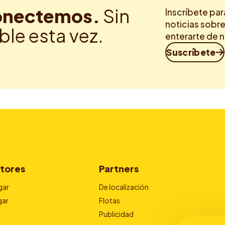
nectemos.
Sin
Inscríbete par
noticias sobre
ble esta vez.
enterarte de 
Suscríbete
tores
Partners
gar
De localización
gar
Flotas
Publicidad