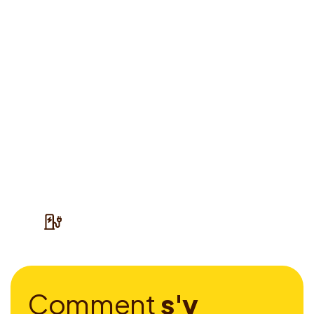
C
o
m
m
e
n
t
s
'
y