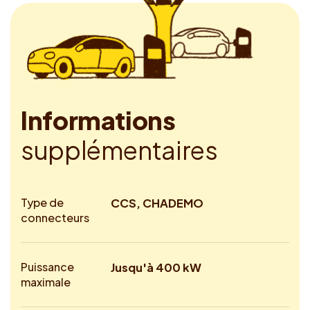
I
n
f
o
r
m
a
t
i
o
n
s
s
u
p
p
l
é
m
e
n
t
a
i
r
e
s
Type de
CCS, CHADEMO
connecteurs
Puissance
Jusqu'à 400 kW
maximale