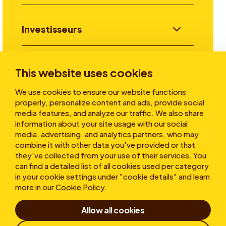
Investisseurs
Aller plus loin
This website uses cookies
We use cookies to ensure our website functions
properly, personalize content and ads, provide social
A propos
media features, and analyze our traffic. We also share
information about your site usage with our social
media, advertising, and analytics partners, who may
combine it with other data you've provided or that
they've collected from your use of their services. You
can find a detailed list of all cookies used per category
in your cookie settings under "cookie details" and learn
more in our
Cookie Policy
.
Conditions d’utilisation
Allow all cookies
Déclaration de confidentialité
Cookies