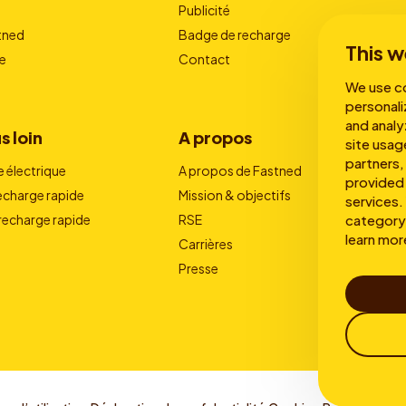
Publicité
stned
Badge de recharge
This w
e
Contact
We use co
personali
and analy
s loin
A propos
site usag
partners,
e électrique
A propos de Fastned
provided 
recharge rapide
Mission & objectifs
services. 
category 
 recharge rapide
RSE
learn mor
Carrières
Presse