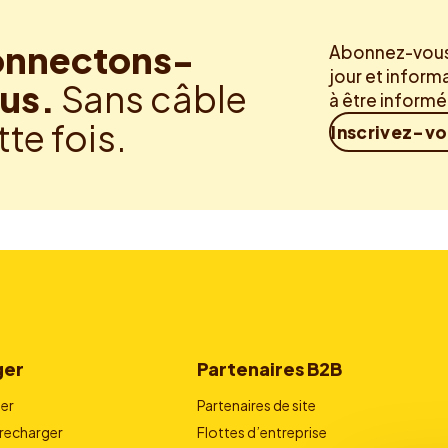
nnectons-
Abonnez-vous 
jour et inform
us.
Sans câble
à être inform
tte fois.
Inscrivez-v
ger
Partenaires B2B
er
Partenaires de site
echarger
Flottes d’entreprise