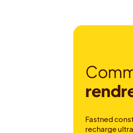
C
o
m
r
e
n
d
r
Fastned const
recharge ultra