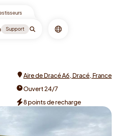
vestisseurs
n
Support
Recherche
Langue
Aire de Dracé A6, Dracé, France
Address
Ouvert 24/7
Opening
8 points de recharge
times
Chargers