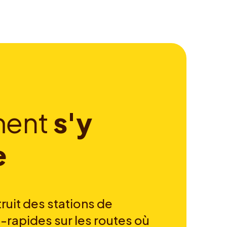
m
e
n
t
s
'
y
e
ruit des stations de
-rapides sur les routes où