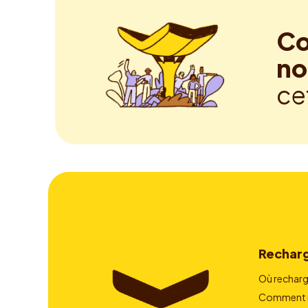
Co
no
ce
Rechar
Où recharg
Comment r