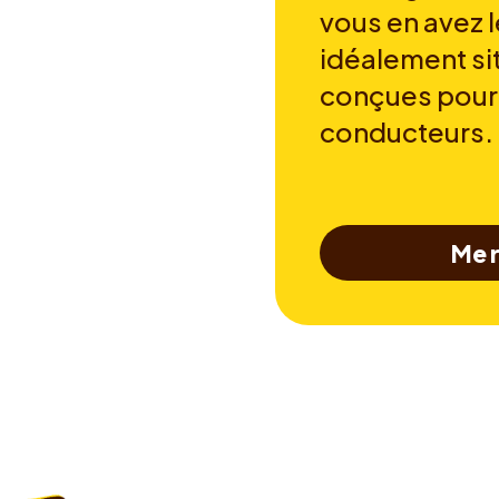
vous en avez l
idéalement si
conçues pour
conducteurs.
Me r