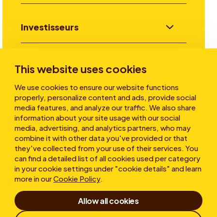
Investisseurs
Aller plus loin
This website uses cookies
We use cookies to ensure our website functions
properly, personalize content and ads, provide social
A propos
media features, and analyze our traffic. We also share
information about your site usage with our social
media, advertising, and analytics partners, who may
combine it with other data you've provided or that
they've collected from your use of their services. You
can find a detailed list of all cookies used per category
in your cookie settings under "cookie details" and learn
more in our
Cookie Policy
.
Conditions d’utilisation
Allow all cookies
Déclaration de confidentialité
Cookies