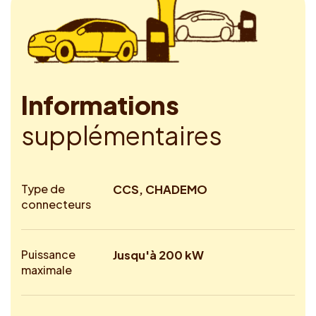
I
n
f
o
r
m
a
t
i
o
n
s
s
u
p
p
l
é
m
e
n
t
a
i
r
e
s
Type de
CCS, CHADEMO
connecteurs
Puissance
Jusqu'à 200 kW
maximale