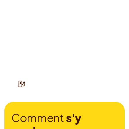
C
o
m
m
e
n
t
s
'
y