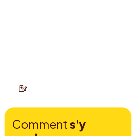
C
o
m
m
e
n
t
s
'
y