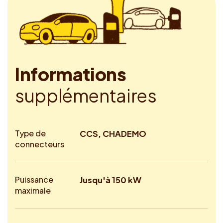
I
n
f
o
r
m
a
t
i
o
n
s
s
u
p
p
l
é
m
e
n
t
a
i
r
e
s
Type de
CCS, CHADEMO
connecteurs
Puissance
Jusqu'à 150 kW
maximale