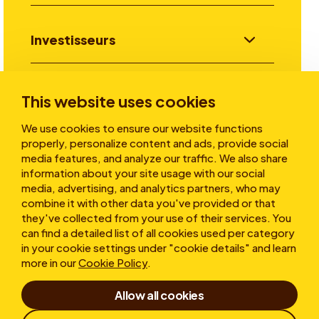
Investisseurs
Aller plus loin
This website uses cookies
We use cookies to ensure our website functions
properly, personalize content and ads, provide social
A propos
media features, and analyze our traffic. We also share
information about your site usage with our social
media, advertising, and analytics partners, who may
combine it with other data you've provided or that
they've collected from your use of their services. You
can find a detailed list of all cookies used per category
in your cookie settings under "cookie details" and learn
more in our
Cookie Policy
.
Conditions d’utilisation
Allow all cookies
Déclaration de confidentialité
Cookies