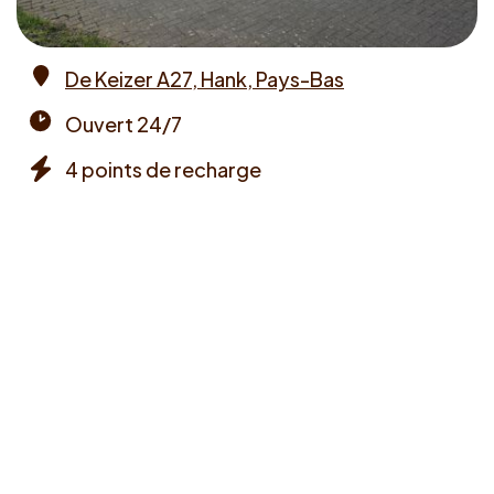
De Keizer A27, Hank, Pays-Bas
Address
Ouvert 24/7
Opening
4 points de recharge
times
Chargers