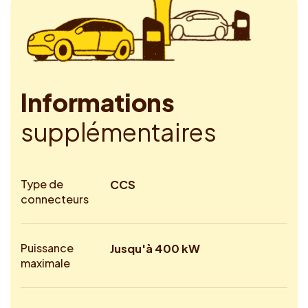
I
n
f
o
r
m
a
t
i
o
n
s
s
u
p
p
l
é
m
e
n
t
a
i
r
e
s
Type de
CCS
connecteurs
Puissance
Jusqu'à 400 kW
maximale