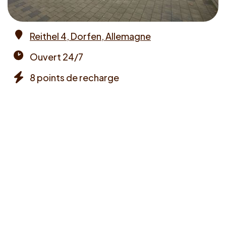
Reithel 4, Dorfen, Allemagne
Address
Ouvert 24/7
Opening
8 points de recharge
times
Chargers