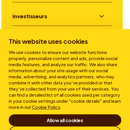
Investisseurs
Aller plus loin
This website uses cookies
We use cookies to ensure our website functions
properly, personalize content and ads, provide social
A propos
media features, and analyze our traffic. We also share
information about your site usage with our social
media, advertising, and analytics partners, who may
combine it with other data you've provided or that
they've collected from your use of their services. You
can find a detailed list of all cookies used per category
in your cookie settings under "cookie details" and learn
more in our
Cookie Policy
.
Conditions d’utilisation
Allow all cookies
Déclaration de confidentialité
Cookies