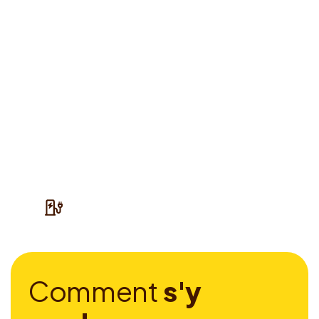
C
o
m
m
e
n
t
s
'
y