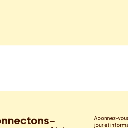
nnectons-
Abonnez-vous 
jour et inform