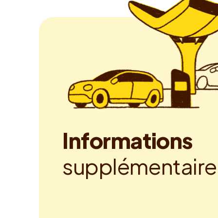
I
n
f
o
r
m
a
t
i
o
n
s
s
u
p
p
l
é
m
e
n
t
a
i
r
e