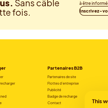
us.
Sans câble
à être inform
tte fois.
Inscrivez-v
ger
Partenaires B2B
er
Partenaires de site
echarger
Flottes d’entreprise
Publicité
stned
Badge de recharge
This w
e
Contact