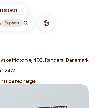
vestisseurs
n
Support
Recherche
Langue
jyske Motorvej 402, Randers, Danemark
rt 24/7
ints de recharge