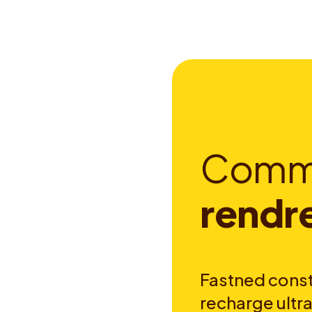
C
o
m
r
e
n
d
r
Fastned const
recharge ultra