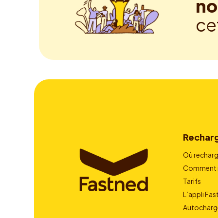
no
ce
Rechar
Où recharg
Comment r
Tarifs
L’appli Fa
Autocharg