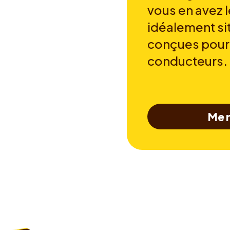
vous en avez l
idéalement si
conçues pour
conducteurs.
Me r