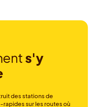
m
e
n
t
s
'
y
e
ruit des stations de
-rapides sur les routes où