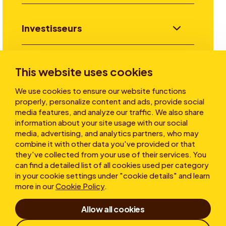
Investisseurs
Aller plus loin
This website uses cookies
We use cookies to ensure our website functions
properly, personalize content and ads, provide social
A propos
media features, and analyze our traffic. We also share
information about your site usage with our social
media, advertising, and analytics partners, who may
combine it with other data you've provided or that
they've collected from your use of their services. You
can find a detailed list of all cookies used per category
in your cookie settings under "cookie details" and learn
more in our
Cookie Policy
.
Conditions d’utilisation
Allow all cookies
Déclaration de confidentialité
Cookies