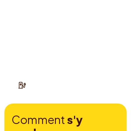
C
o
m
m
e
n
t
s
'
y