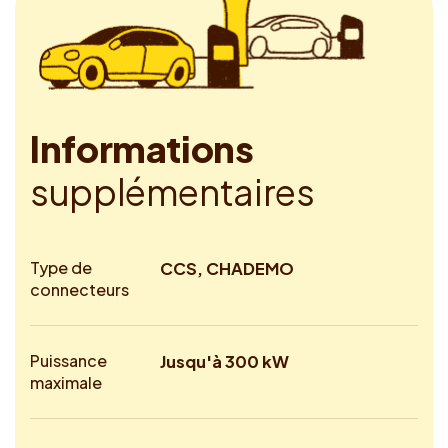
I
n
f
o
r
m
a
t
i
o
n
s
s
u
p
p
l
é
m
e
n
t
a
i
r
e
s
Type de
CCS, CHADEMO
connecteurs
Puissance
Jusqu'à 300 kW
maximale