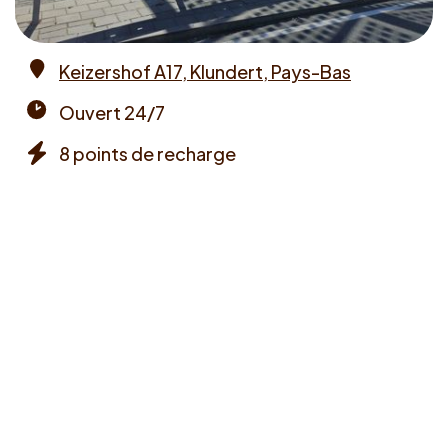
Keizershof A17, Klundert, Pays-Bas
Address
Ouvert 24/7
Opening
8 points de recharge
times
Chargers