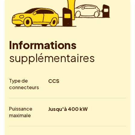
I
n
f
o
r
m
a
t
i
o
n
s
s
u
p
p
l
é
m
e
n
t
a
i
r
e
s
Type de
CCS
connecteurs
Puissance
Jusqu'à 400 kW
maximale