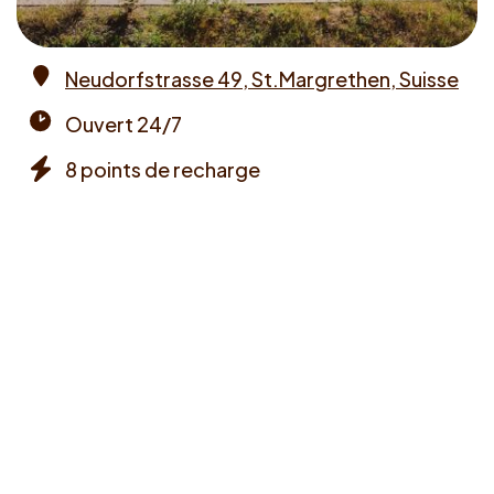
Neudorfstrasse 49, St.Margrethen, Suisse
Address
Ouvert 24/7
Opening
8 points de recharge
times
Chargers