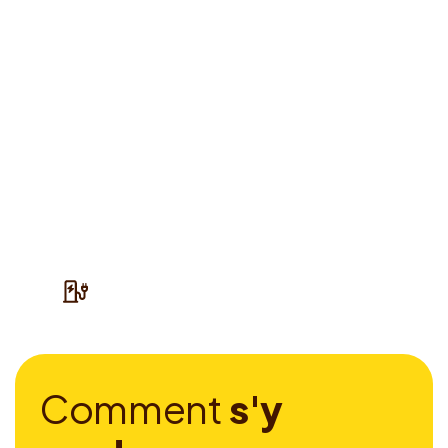
C
o
m
m
e
n
t
s
'
y