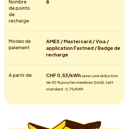
Nombre
8
de points
de
recharge
Modes de
AMEX / Mastercard / Visa /
paiement
application Fastned / Badge de
recharge
A partir de
CHF 0,53/kWh
(avec une réduction
de 30 % pour les membres Gold), tarif
standard : 0,75/kWh