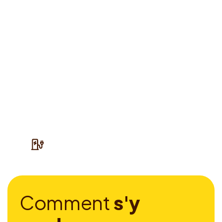
C
o
m
m
e
n
t
s
'
y