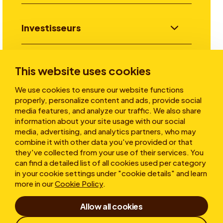
Investisseurs
Aller plus loin
This website uses cookies
We use cookies to ensure our website functions
properly, personalize content and ads, provide social
A propos
media features, and analyze our traffic. We also share
information about your site usage with our social
media, advertising, and analytics partners, who may
combine it with other data you've provided or that
they've collected from your use of their services. You
can find a detailed list of all cookies used per category
in your cookie settings under "cookie details" and learn
more in our
Cookie Policy
.
Conditions d’utilisation
Allow all cookies
Déclaration de confidentialité
Cookies