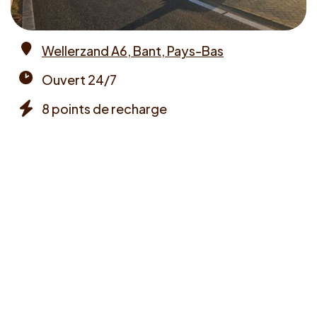
Wellerzand A6, Bant, Pays-Bas
Address
Ouvert 24/7
Opening
8 points de recharge
times
Chargers