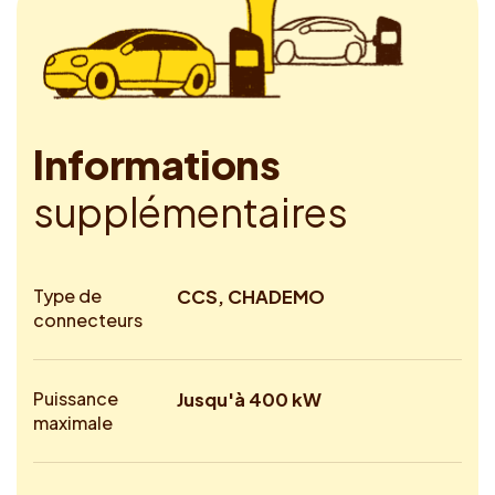
I
n
f
o
r
m
a
t
i
o
n
s
s
u
p
p
l
é
m
e
n
t
a
i
r
e
s
Type de
CCS, CHADEMO
connecteurs
Puissance
Jusqu'à 400 kW
maximale