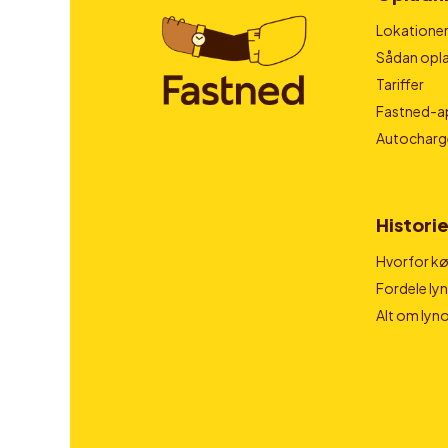
Lokatione
Sådan opla
Tariffer
Fastned-a
Autocharg
Historie
Hvorfor kør
Fordele ly
Alt om lyn