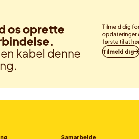
d os oprette
Tilmeld dig f
opdateringer 
rbindelse.
første til at 
en kabel denne
Tilmeld dig
ng.
ing
Samarbejde