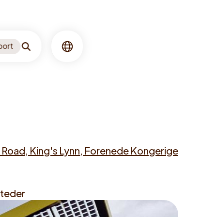
port
Søgning
Sprog
Road, King's Lynn, Forenede Kongerige
steder