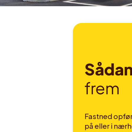
S
å
d
a
f
r
e
m
Fastned opfør
på eller i nær