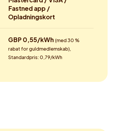
Fastned app /
Opladningskort
GBP 0,55/kWh
(med 30 %
rabat for guldmedlemskab),
Standardpris: 0,79/kWh