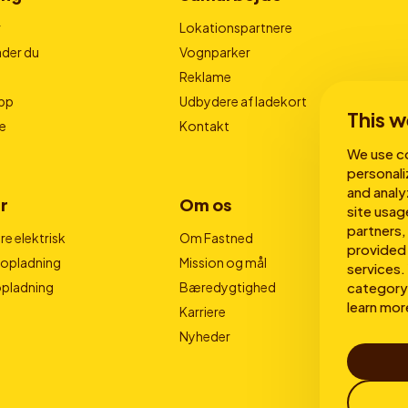
r
Lokationspartnere
der du
Vognparker
Reklame
pp
Udbydere af ladekort
This w
e
Kontakt
We use co
personali
and analy
r
Om os
site usag
partners,
e elektrisk
Om Fastned
provided 
nopladning
Mission og mål
services. 
category 
opladning
Bæredygtighed
learn mor
Karriere
Nyheder