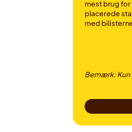
mest brug fo
placerede sta
med bilistern
Bemærk: Kun a