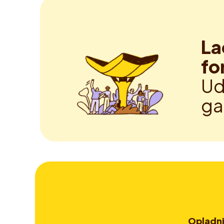
La
fo
Ud
ga
Opladn