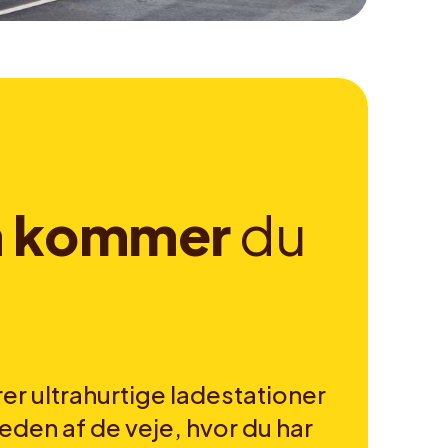
n
k
o
m
m
e
r
d
u
er ultrahurtige ladestationer
heden af de veje, hvor du har