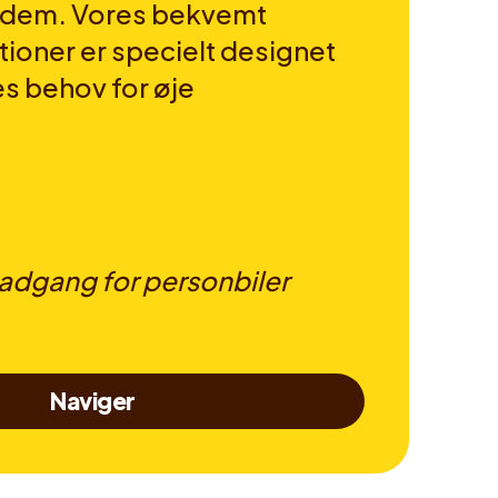
r dem. Vores bekvemt
tioner er specielt designet
es behov for øje
dgang for personbiler
Naviger