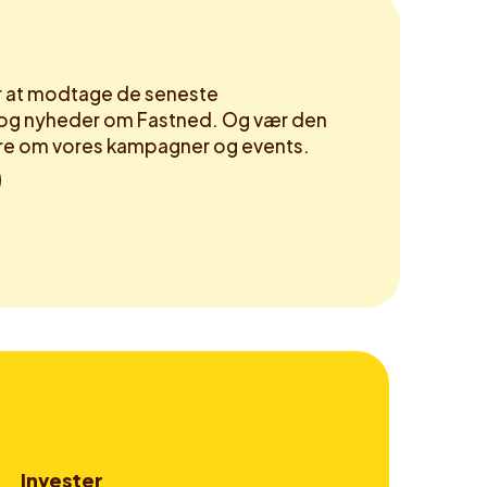
or at modtage de seneste
og nyheder om Fastned. Og vær den
høre om vores kampagner og events.
Invester