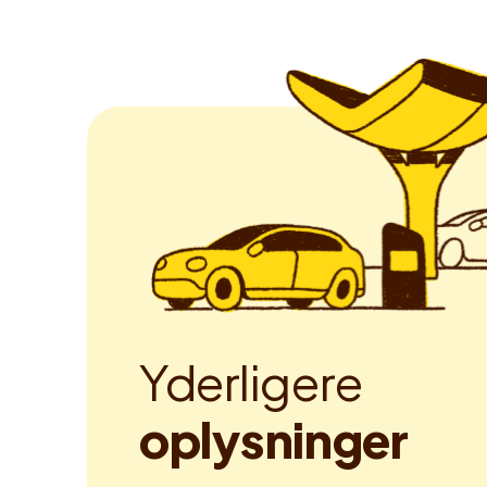
Y
d
e
r
l
i
g
e
r
e
o
p
l
y
s
n
i
n
g
e
r