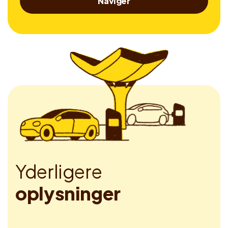
Naviger
Y
d
e
r
l
i
g
e
r
e
o
p
l
y
s
n
i
n
g
e
r