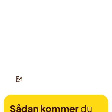
S
å
d
a
n
k
o
m
m
e
r
d
u