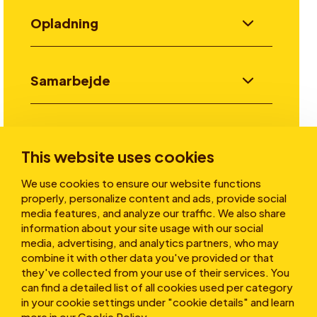
Opladning
Samarbejde
Invester
This website uses cookies
We use cookies to ensure our website functions
Historier
properly, personalize content and ads, provide social
media features, and analyze our traffic. We also share
information about your site usage with our social
media, advertising, and analytics partners, who may
Om os
combine it with other data you've provided or that
they've collected from your use of their services. You
can find a detailed list of all cookies used per category
in your cookie settings under "cookie details" and learn
more in our
Cookie Policy
.