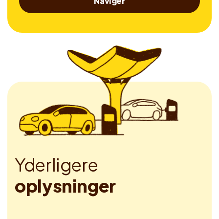
Naviger
Y
d
e
r
l
i
g
e
r
e
o
p
l
y
s
n
i
n
g
e
r