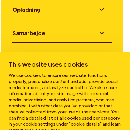
Opladning
Samarbejde
Invester
This website uses cookies
We use cookies to ensure our website functions
Historier
properly, personalize content and ads, provide social
media features, and analyze our traffic. We also share
information about your site usage with our social
media, advertising, and analytics partners, who may
Om os
combine it with other data you've provided or that
they've collected from your use of their services. You
can find a detailed list of all cookies used per category
in your cookie settings under "cookie details" and learn
more in our
Cookie Policy
.