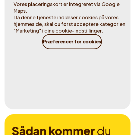
Vores placeringskort er integreret via Google
Maps.
Da denne tjeneste indlæser cookies på vores
hjemmeside, skal du først acceptere kategorien
"Marketing" i dine cookie-indstillinger.
Præferencer for cookies
S
å
d
a
n
k
o
m
m
e
r
d
u