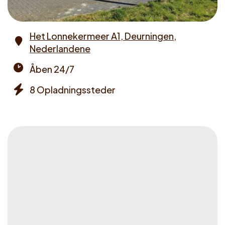
Het Lonnekermeer A1, Deurningen,
Nederlandene
Address
Åben 24/7
Opening
8 Opladningssteder
times
Chargers