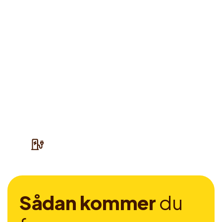
S
å
d
a
n
k
o
m
m
e
r
d
u