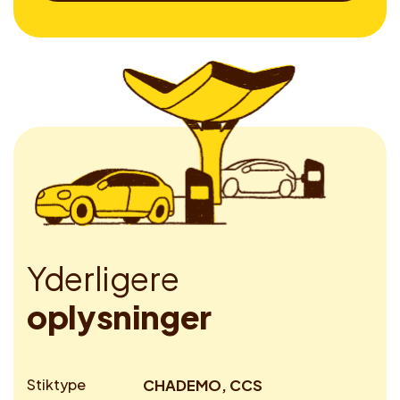
Y
d
e
r
l
i
g
e
r
e
o
p
l
y
s
n
i
n
g
e
r
Stiktype
CHADEMO, CCS