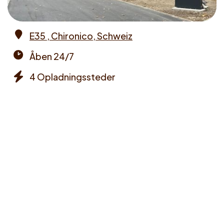
E35 , Chironico, Schweiz
Address
Åben 24/7
Opening
4 Opladningssteder
times
Chargers