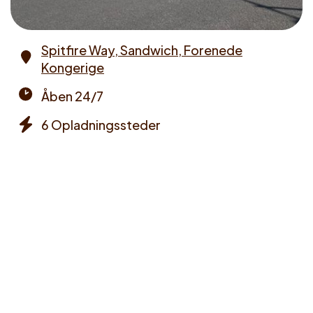
Spitfire Way, Sandwich, Forenede
Kongerige
Address
Åben 24/7
Opening
6 Opladningssteder
times
Chargers