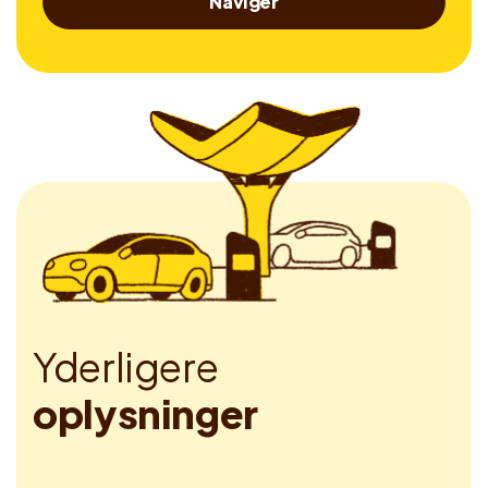
Naviger
Y
d
e
r
l
i
g
e
r
e
o
p
l
y
s
n
i
n
g
e
r