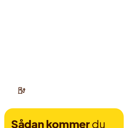
S
å
d
a
n
k
o
m
m
e
r
d
u