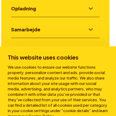
Opladning
Samarbejde
Invester
This website uses cookies
We use cookies to ensure our website functions
Historier
properly, personalize content and ads, provide social
media features, and analyze our traffic. We also share
information about your site usage with our social
media, advertising, and analytics partners, who may
Om os
combine it with other data you've provided or that
they've collected from your use of their services. You
can find a detailed list of all cookies used per category
in your cookie settings under "cookie details" and learn
more in our
Cookie Policy
.