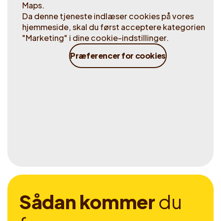
Maps.
Da denne tjeneste indlæser cookies på vores
hjemmeside, skal du først acceptere kategorien
"Marketing" i dine cookie-indstillinger.
Præferencer for cookies
S
å
d
a
n
k
o
m
m
e
r
d
u