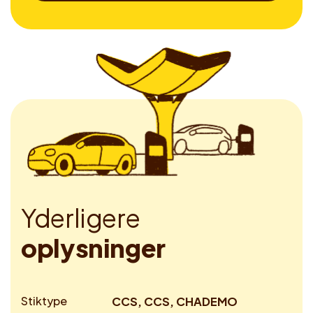
Y
d
e
r
l
i
g
e
r
e
o
p
l
y
s
n
i
n
g
e
r
Stiktype
CCS, CCS, CHADEMO