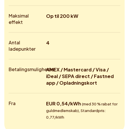
Maksimal
Op til 200 kW
effekt
Antal
4
ladepunkter
Betalingsmuligheder
AMEX / Mastercard / Visa /
iDeal / SEPA direct / Fastned
app / Opladningskort
Fra
EUR 0,54/kWh
(med 30 % rabat for
guldmedlemskab), Standardpris:
0,77/kWh