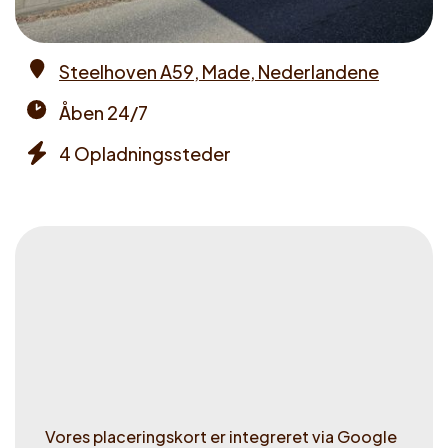
Steelhoven A59, Made, Nederlandene
Address
Åben 24/7
Opening
4 Opladningssteder
times
Chargers
Vores placeringskort er integreret via Google