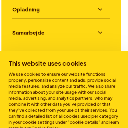
Opladning
Samarbejde
Invester
This website uses cookies
We use cookies to ensure our website functions
Historier
properly, personalize content and ads, provide social
media features, and analyze our traffic. We also share
information about your site usage with our social
media, advertising, and analytics partners, who may
Om os
combine it with other data you've provided or that
they've collected from your use of their services. You
can find a detailed list of all cookies used per category
in your cookie settings under "cookie details" and learn
more in our
Cookie Policy
.