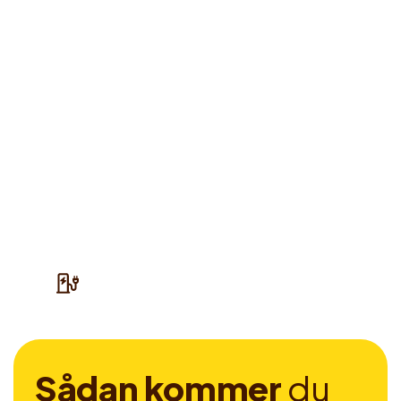
S
å
d
a
n
k
o
m
m
e
r
d
u