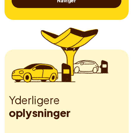
Naviger
Y
d
e
r
l
i
g
e
r
e
o
p
l
y
s
n
i
n
g
e
r