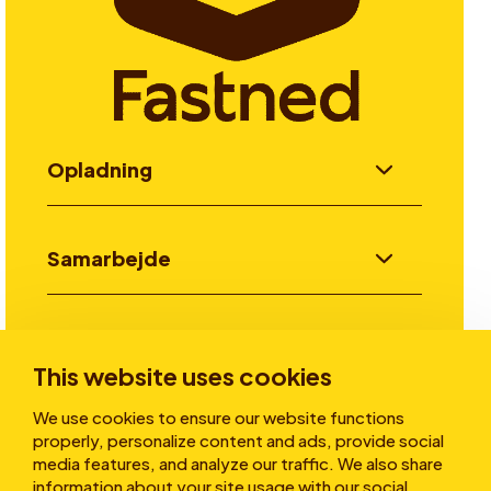
Opladning
Samarbejde
Invester
This website uses cookies
We use cookies to ensure our website functions
Historier
properly, personalize content and ads, provide social
media features, and analyze our traffic. We also share
information about your site usage with our social