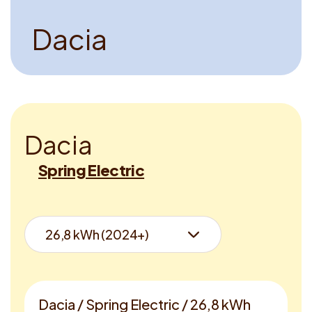
D
a
c
i
a
D
a
c
i
a
Spring Electric
Dacia / Spring Electric / 26,8 kWh